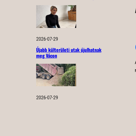
2026-07-29
Újabb külterületi utak újulhatnak
meg Vácon
2026-07-29