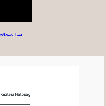
vetkező:
Hazai
→