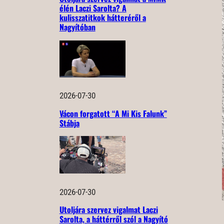
élén Laczi Sarolta? A
kulisszatitkok hátteréről a
Nagyítóban
2026-07-30
Vácon forgatott “A Mi Kis Falunk”
Stábja
2026-07-30
Utoljára szervez vigalmat Laczi
Sarolta, a háttérről szól a Nagyító