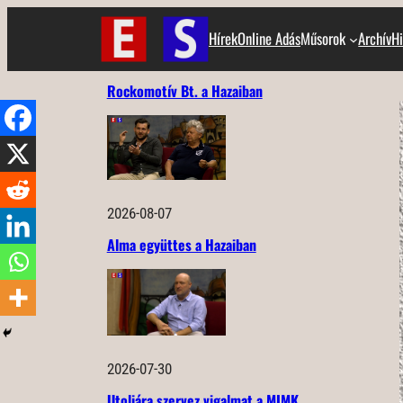
Ugrás
Hírek
Online Adás
Műsorok
Archív
Hi
a
tartalomhoz
Rockomotív Bt. a Hazaiban
2026-08-07
Alma együttes a Hazaiban
2026-07-30
Utoljára szervez vigalmat a MIMK