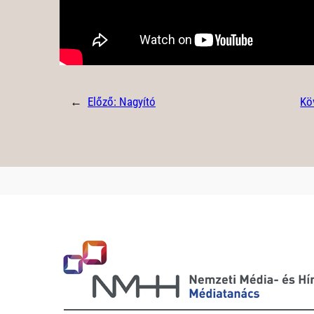
←
Előző:
Nagyító
Kö