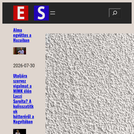
Ugrás
Search
a
tartalomhoz
Alma
együttes a
Hazaiban
2026-07-30
Utoljára
szervez
vigalmat a
MIMK élén
Laczi
Sarolta? A
kulisszatitk
ok
hátteréről a
Nagyítóban