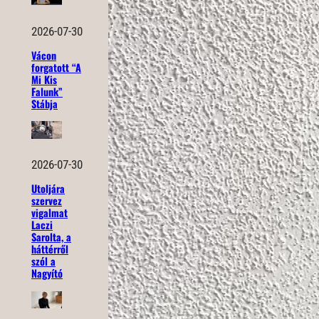
2026-07-30
Vácon
forgatott “A
Mi Kis
Falunk”
Stábja
2026-07-30
Utoljára
szervez
vigalmat
Laczi
Sarolta, a
háttérről
szól a
Nagyító