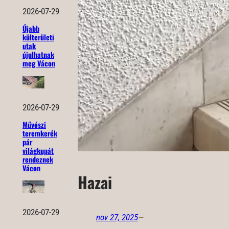
2026-07-29
Újabb
külterületi
utak
újulhatnak
meg Vácon
2026-07-29
Művészi
teremkerék
pár
világkupát
rendeznek
Vácon
Hazai
2026-07-29
nov 27, 2025
—