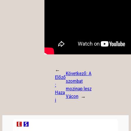
←
Következő:
A
Előző
szombat
:
mozinap lesz
Haza
Vácon
→
i