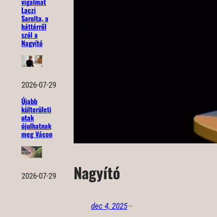
vigalmat
Laczi
Sarolta, a
háttérről
szól a
Nagyító
2026-07-29
Újabb
külterületi
utak
újulhatnak
meg Vácon
Nagyító
2026-07-29
dec 4, 2025
—