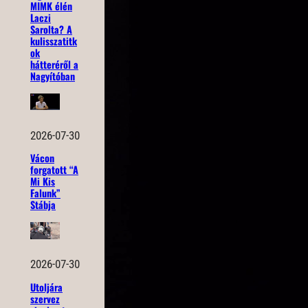
MIMK élén
Laczi
Sarolta? A
kulisszatitk
ok
hátteréről a
Nagyítóban
2026-07-30
Vácon
forgatott “A
Mi Kis
Falunk”
Stábja
2026-07-30
Utoljára
szervez