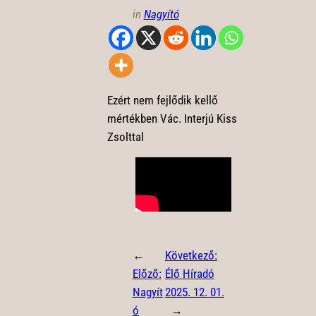
in
Nagyító
Ezért nem fejlődik kellő
mértékben Vác. Interjú Kiss
Zsolttal
←
Következő:
Előző:
Élő Híradó
Nagyít
2025. 12. 01.
ó
→