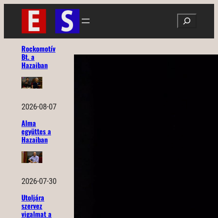
Ugrás
Search
a
tartalomhoz
Rockomotív
Bt. a
Hazaiban
2026-08-07
Alma
együttes a
Hazaiban
2026-07-30
Utoljára
szervez
vigalmat a