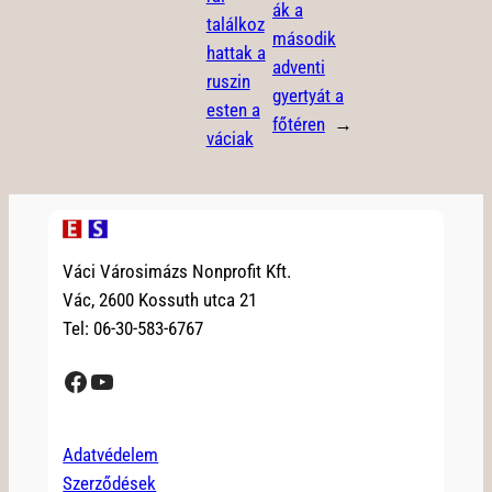
ák a
találkoz
második
hattak a
adventi
ruszin
gyertyát a
esten a
főtéren
→
váciak
Váci Városimázs Nonprofit Kft.
Vác, 2600 Kossuth utca 21
Tel: 06-30-583-6767
Facebook
YouTube
Adatvédelem
Szerződések