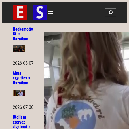
Ugrás
Search
a
tartalomhoz
Rockomotív
Bt. a
Hazaiban
2026-08-07
Alma
együttes a
Hazaiban
2026-07-30
Utoljára
szervez
vigalmat a