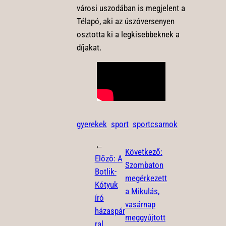
városi uszodában is megjelent a
Télapó, aki az úszóversenyen
osztotta ki a legkisebbeknek a
díjakat.
gyerekek
sport
sportcsarnok
←
Következő:
Előző:
A
Szombaton
Botlik-
megérkezett
Kótyuk
a Mikulás,
író
vasárnap
házaspár
meggyújtott
ral