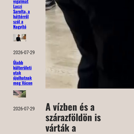
vigalmat
Laczi
Sarolta, a
háttérről
szól a
Nagyító
2026-07-29
Újabb
külterületi
utak
újulhatnak
meg Vácon
A vízben és a
2026-07-29
szárazföldön is
várták a