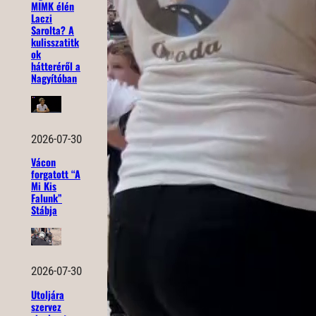
MIMK élén
Laczi
Sarolta? A
kulisszatitk
ok
hátteréről a
Nagyítóban
2026-07-30
Vácon
forgatott “A
Mi Kis
Falunk”
Stábja
2026-07-30
Utoljára
szervez