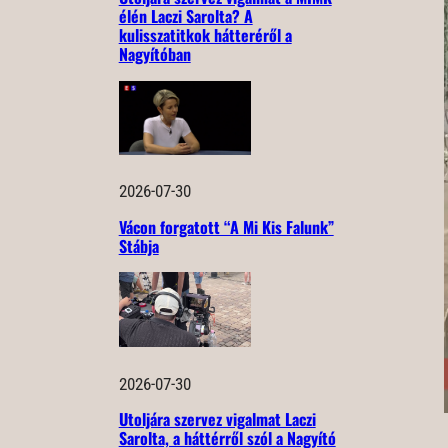
élén Laczi Sarolta? A
kulisszatitkok hátteréről a
Nagyítóban
2026-07-30
Vácon forgatott “A Mi Kis Falunk”
Stábja
2026-07-30
Utoljára szervez vigalmat Laczi
Sarolta, a háttérről szól a Nagyító