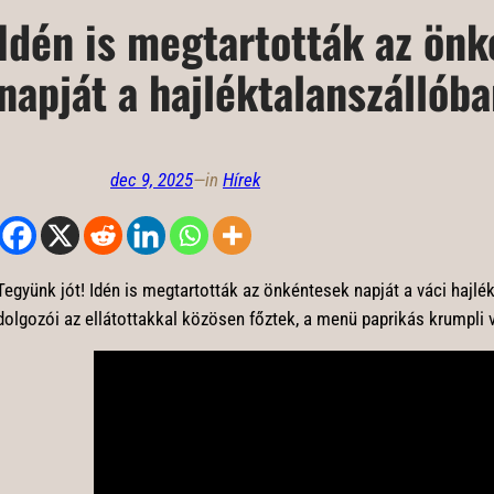
Idén is megtartották az ön
napját a hajléktalanszállób
dec 9, 2025
—
in
Hírek
Tegyünk jót! Idén is megtartották az önkéntesek napját a váci hajlé
dolgozói az ellátottakkal közösen főztek, a menü paprikás krumpli v