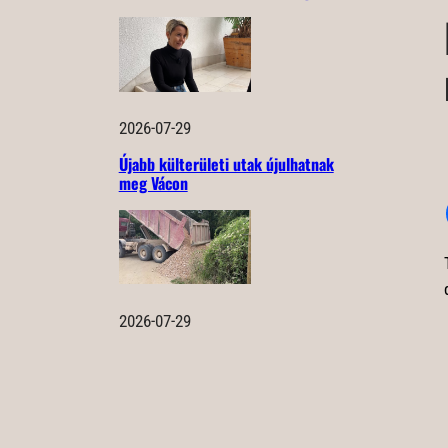
2026-07-29
Újabb külterületi utak újulhatnak
meg Vácon
2026-07-29