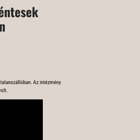
kéntesek
an
ktalanszállóban. Az intézmény
olt.