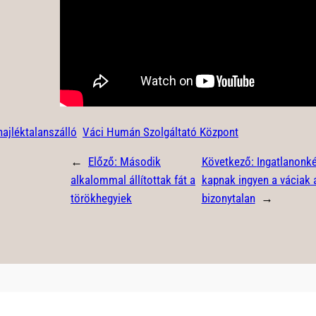
hajléktalanszálló
Váci Humán Szolgáltató Központ
←
Előző:
Második
Következő:
Ingatlanonké
alkalommal állítottak fát a
kapnak ingyen a váciak 
törökhegyiek
bizonytalan
→