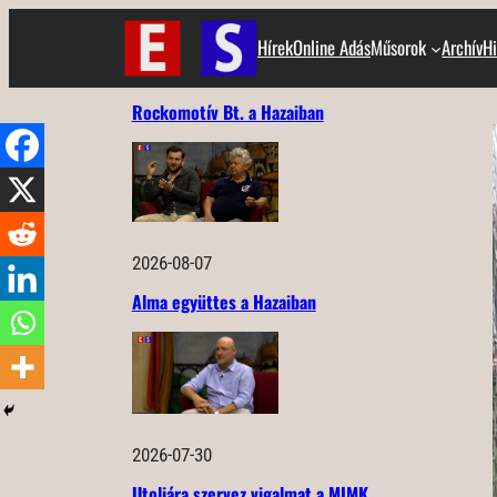
Ugrás
Hírek
Online Adás
Műsorok
Archív
Hi
a
tartalomhoz
Rockomotív Bt. a Hazaiban
2026-08-07
Alma együttes a Hazaiban
2026-07-30
Utoljára szervez vigalmat a MIMK