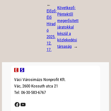
←
Következő:
Előző:
Péntektől
Élő
megerősített
Hírad
járatokkal
ó
készül a
2025.
közlekedési
12.
társaság
→
17.
Váci Városimázs Nonprofit Kft.
Vác, 2600 Kossuth utca 21
Tel: 06-30-583-6767
Facebook
YouTube