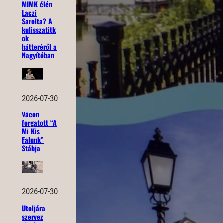
MIMK élén
Laczi
Sarolta? A
kulisszatitk
ok
hátteréről a
Nagyítóban
2026-07-30
Vácon
forgatott “A
Mi Kis
Falunk”
Stábja
2026-07-30
Utoljára
szervez