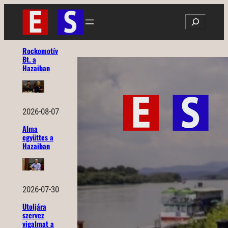
Ugrás
Search
a
tartalomhoz
Rockomotív
Bt. a
Hazaiban
2026-08-07
Alma
együttes a
Hazaiban
2026-07-30
Utoljára
szervez
vigalmat a