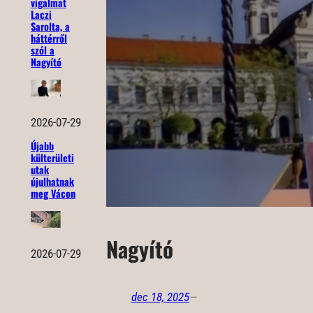
vigalmat
Laczi
Sarolta, a
háttérről
szól a
Nagyító
2026-07-29
Újabb
külterületi
utak
újulhatnak
meg Vácon
Nagyító
2026-07-29
dec 18, 2025
—