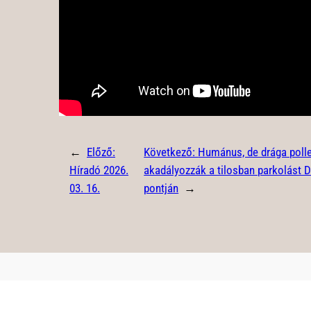
←
Előző:
Következő:
Humánus, de drága poll
Híradó 2026.
akadályozzák a tilosban parkolást 
03. 16.
pontján
→