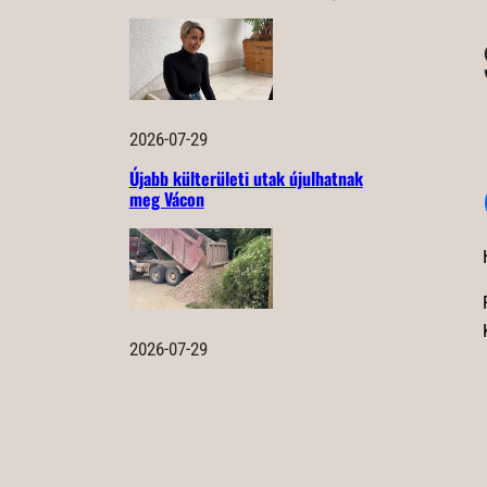
2026-07-29
Újabb külterületi utak újulhatnak
meg Vácon
2026-07-29