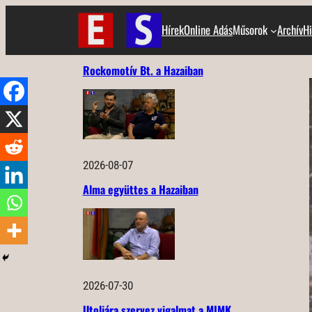
Ugrás
Hírek
Online Adás
Műsorok
Archív
Hi
a
tartalomhoz
Rockomotív Bt. a Hazaiban
2026-08-07
Alma együttes a Hazaiban
2026-07-30
Utoljára szervez vigalmat a MIMK