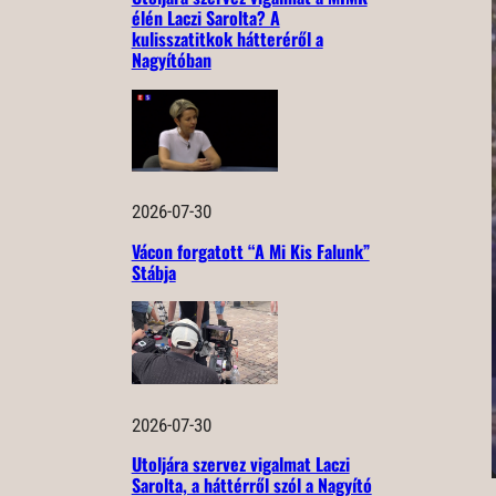
élén Laczi Sarolta? A
kulisszatitkok hátteréről a
Nagyítóban
2026-07-30
Vácon forgatott “A Mi Kis Falunk”
Stábja
2026-07-30
Utoljára szervez vigalmat Laczi
Sarolta, a háttérről szól a Nagyító