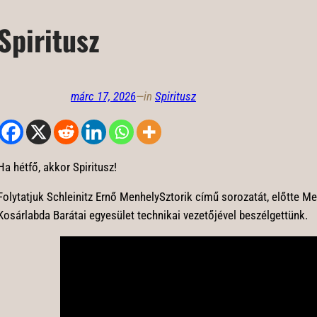
Spiritusz
márc 17, 2026
—
in
Spiritusz
Ha hétfő, akkor Spiritusz!
Folytatjuk Schleinitz Ernő MenhelySztorik című sorozatát, előtte Me
Kosárlabda Barátai egyesület technikai vezetőjével beszélgettünk.