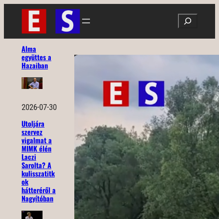
Ugrás
Search
a
tartalomhoz
Alma
együttes a
Hazaiban
2026-07-30
Utoljára
szervez
vigalmat a
MIMK élén
Laczi
Sarolta? A
kulisszatitk
ok
hátteréről a
Nagyítóban