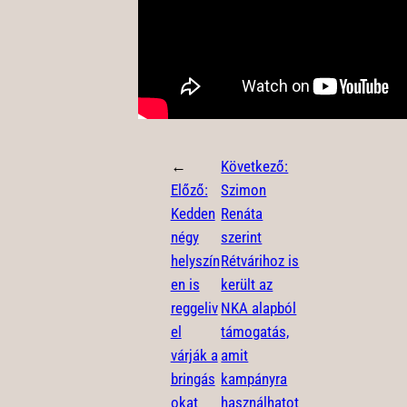
←
Következő:
Előző:
Szimon
Kedden
Renáta
négy
szerint
helyszín
Rétvárihoz is
en is
került az
reggeliv
NKA alapból
el
támogatás,
várják a
amit
bringás
kampányra
okat
használhatot