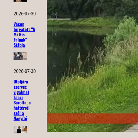
2026-07-30
Vácon
forgatott “A
Mi Kis
Falunk”
Stábja
2026-07-30
Utoljára
szervez
vigalmat
Laczi
Sarolta, a
háttérről
szól a
Nagyító