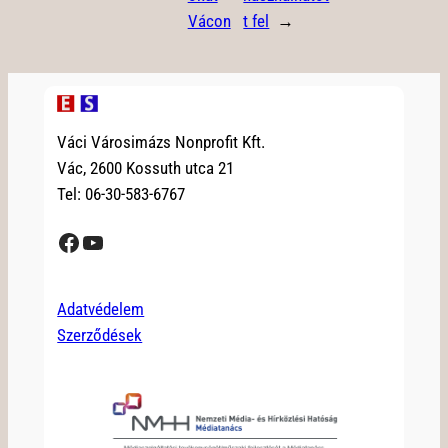
Vácon
t fel
→
Váci Városimázs Nonprofit Kft.
Vác, 2600 Kossuth utca 21
Tel: 06-30-583-6767
Facebook
YouTube
Adatvédelem
Szerződések