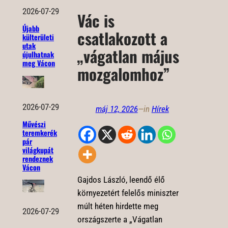
2026-07-29
Vác is
Újabb
csatlakozott a
külterületi
utak
„vágatlan május
újulhatnak
meg Vácon
mozgalomhoz”
2026-07-29
máj 12, 2026
—
in
Hírek
Művészi
teremkerék
pár
világkupát
rendeznek
Vácon
Gajdos László, leendő élő
környezetért felelős miniszter
múlt héten hirdette meg
2026-07-29
országszerte a „Vágatlan