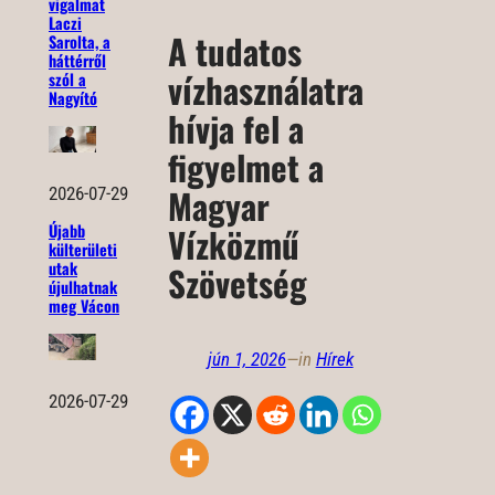
vigalmat
Laczi
A tudatos
Sarolta, a
háttérről
vízhasználatra
szól a
Nagyító
hívja fel a
figyelmet a
Magyar
2026-07-29
Újabb
Vízközmű
külterületi
utak
Szövetség
újulhatnak
meg Vácon
jún 1, 2026
—
in
Hírek
2026-07-29