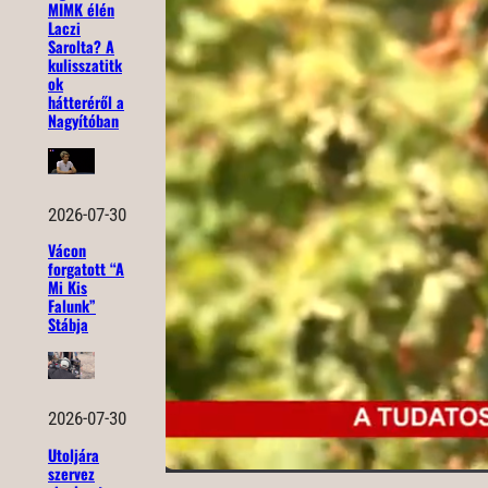
MIMK élén
Laczi
Sarolta? A
kulisszatitk
ok
hátteréről a
Nagyítóban
2026-07-30
Vácon
forgatott “A
Mi Kis
Falunk”
Stábja
2026-07-30
Utoljára
szervez