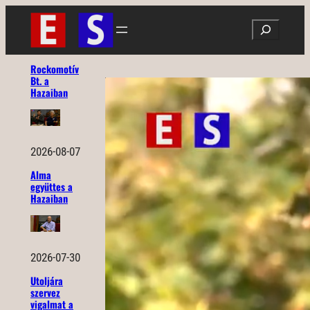
Ugrás
Search
a
tartalomhoz
Rockomotív
Bt. a
Hazaiban
2026-08-07
Alma
együttes a
Hazaiban
2026-07-30
Utoljára
szervez
vigalmat a