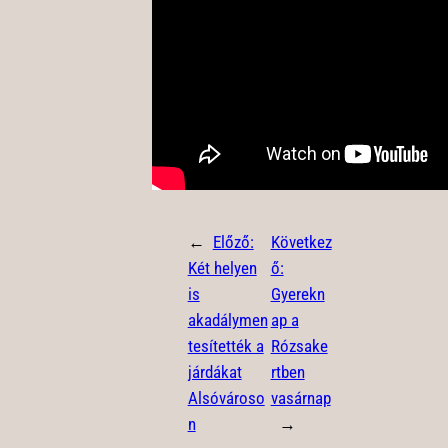
←
Előző:
Következ
Két helyen
ő:
is
Gyerekn
akadálymen
ap a
tesítették a
Rózsake
járdákat
rtben
Alsóvároso
vasárnap
n
→