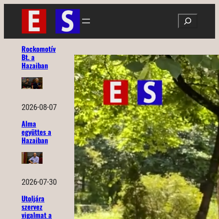
Ugrás
Search
a
tartalomhoz
Rockomotív
Bt. a
Hazaiban
2026-08-07
Alma
együttes a
Hazaiban
2026-07-30
Utoljára
szervez
vigalmat a