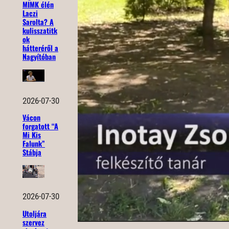
MIMK élén
Laczi
Sarolta? A
kulisszatitk
ok
hátteréről a
Nagyítóban
2026-07-30
Vácon
forgatott “A
Mi Kis
Falunk”
Stábja
2026-07-30
Utoljára
szervez