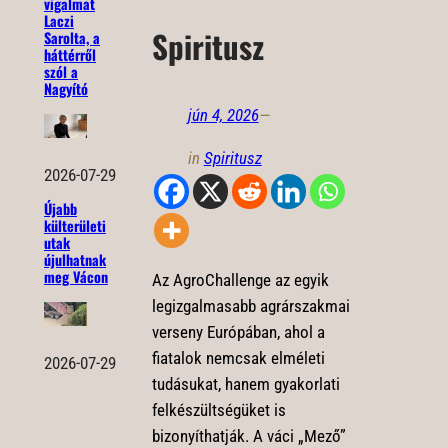
vigalmat
Laczi
Spiritusz
Sarolta, a
háttérről
szól a
Nagyító
jún 4, 2026
—
in
Spiritusz
2026-07-29
Újabb
külterületi
utak
újulhatnak
meg Vácon
Az AgroChallenge az egyik
legizgalmasabb agrárszakmai
verseny Európában, ahol a
fiatalok nemcsak elméleti
2026-07-29
tudásukat, hanem gyakorlati
felkészültségüket is
bizonyíthatják. A váci „Mező”