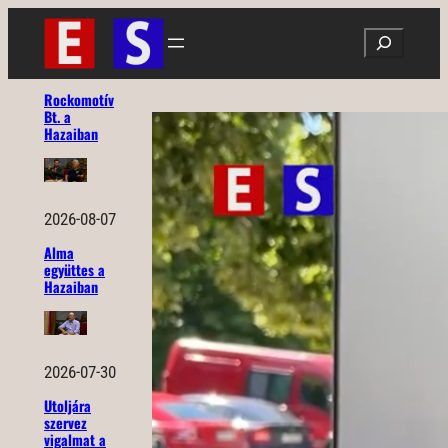
Ugrás
Search
a
tartalomhoz
Rockomotív
Bt. a
Hazaiban
2026-08-07
Alma
együttes a
Hazaiban
2026-07-30
Utoljára
szervez
vigalmat a