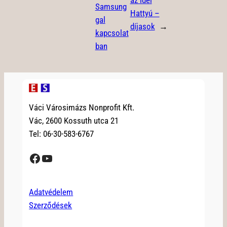
az idei
Samsung
Hattyú –
gal
díjasok
→
kapcsolat
ban
Váci Városimázs Nonprofit Kft.
Vác, 2600 Kossuth utca 21
Tel: 06-30-583-6767
Facebook
YouTube
Adatvédelem
Szerződések