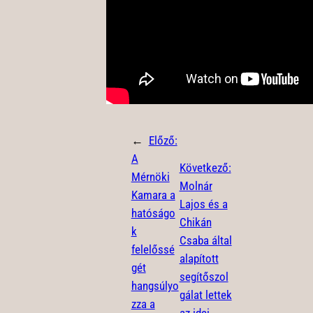
←
Előző:
A
Következő:
Mérnöki
Molnár
Kamara a
Lajos és a
hatóságo
Chikán
k
Csaba által
felelőssé
alapított
gét
segítőszol
hangsúlyo
gálat lettek
zza a