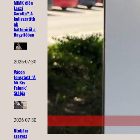
MIMK élén
Laczi
Sarolta? A
kulisszatitk
ok
hátteréről a
Nagyítóban
2026-07-30
Vácon
forgatott “A
Mi Kis
Falunk”
Stábja
2026-07-30
Utoljára
szervez