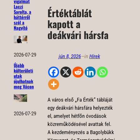
vigalmat
Laczi
Értéktáblát
Sarolta, a
háttérről
kapott a
szól a
Nagyító
deákvári hársfa
2026-07-29
jún 8, 2026
—
in
Hírek
Újabb
külterületi
utak
újulhatnak
meg Vácon
A város első „Fa Érték” tábláját
egy deákvári hársfára helyezték
2026-07-29
el, amelyet hétfőn óvodások
közreműködésével avattak fel.
A kezdeményezés a Bagolybükk