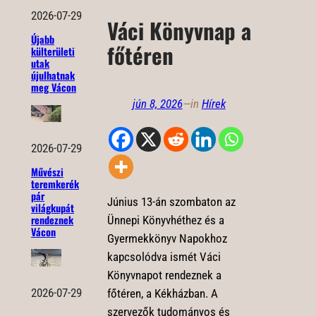
2026-07-29
Váci Könyvnap a
Újabb
főtéren
külterületi
utak
újulhatnak
meg Vácon
jún 8, 2026
—
in
Hírek
2026-07-29
Művészi
teremkerék
pár
Június 13-án szombaton az
világkupát
rendeznek
Ünnepi Könyvhéthez és a
Vácon
Gyermekkönyv Napokhoz
kapcsolódva ismét Váci
Könyvnapot rendeznek a
2026-07-29
főtéren, a Kékházban. A
szervezők tudományos és