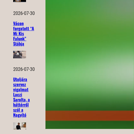
2026-07-30
Vácon
forgatott “A
Mi Kis
Falunk”
Stábja
2026-07-30
Utoljára
szervez
vigalmat
Laczi
Sarolta, a
háttérről
szól a
Nagyító