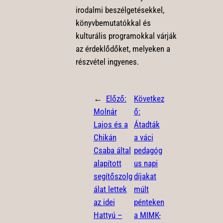
irodalmi beszélgetésekkel,
könyvbemutatókkal és
kulturális programokkal várják
az érdeklődőket, melyeken a
részvétel ingyenes.
←
Előző:
Következ
Molnár
ő:
Lajos és a
Átadták
Chikán
a váci
Csaba által
pedagóg
alapított
us napi
segítőszolg
díjakat
álat lettek
múlt
az idei
pénteken
Hattyú –
a MIMK-