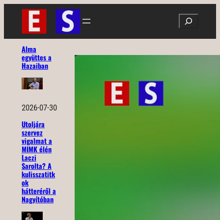
Ugrás
Search
a
tartalomhoz
Alma
együttes a
Hazaiban
2026-07-30
Utoljára
szervez
vigalmat a
MIMK élén
Laczi
Sarolta? A
kulisszatitk
ok
hátteréről a
Nagyítóban