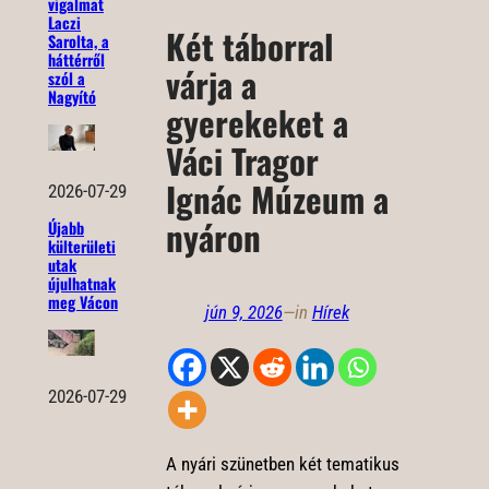
vigalmat
Laczi
Két táborral
Sarolta, a
háttérről
várja a
szól a
Nagyító
gyerekeket a
Váci Tragor
Ignác Múzeum a
2026-07-29
nyáron
Újabb
külterületi
utak
újulhatnak
meg Vácon
jún 9, 2026
—
in
Hírek
2026-07-29
A nyári szünetben két tematikus