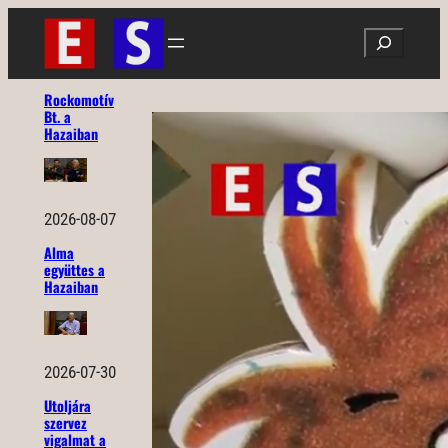
Ugrás
Search
a
tartalomhoz
Rockomotív
Bt. a
Hazaiban
2026-08-07
Alma
együttes a
Hazaiban
2026-07-30
Utoljára
szervez
vigalmat a