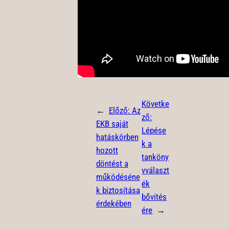
Követke
←
Előző:
Az
ző:
EKB saját
Lépése
hatáskörben
k a
hozott
tanköny
döntést a
vválaszt
működéséne
ék
k biztosítása
bővítés
érdekében
ére
→