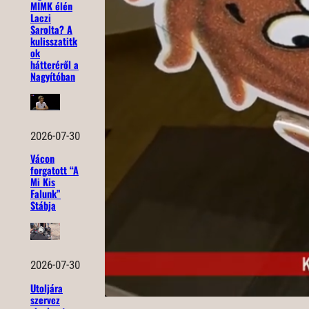
MIMK élén
Laczi
Sarolta? A
kulisszatitk
ok
hátteréről a
Nagyítóban
2026-07-30
Vácon
forgatott “A
Mi Kis
Falunk”
Stábja
2026-07-30
Utoljára
szervez