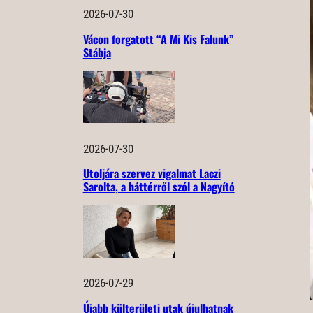
2026-07-30
Vácon forgatott “A Mi Kis Falunk”
Stábja
2026-07-30
Utoljára szervez vigalmat Laczi
Sarolta, a háttérről szól a Nagyító
2026-07-29
Újabb külterületi utak újulhatnak