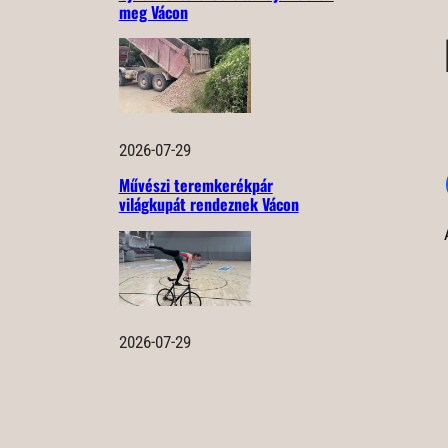
meg Vácon
2026-07-29
Művészi teremkerékpár
világkupát rendeznek Vácon
2026-07-29