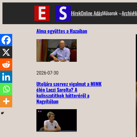
Ugrás
Hírek
Online Adás
Műsorok
Archív
Hi
a
tartalomhoz
Alma együttes a Hazaiban
2026-07-30
Utoljára szervez vigalmat a MIMK
élén Laczi Sarolta? A
kulisszatitkok hátteréről a
Nagyítóban