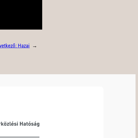
vetkező:
Hazai
→