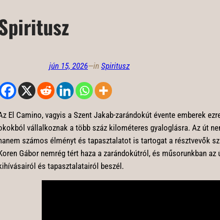
Spiritusz
jún 15, 2026
—
in
Spiritusz
Az El Camino, vagyis a Szent Jakab-zarándokút évente emberek ezre
okokból vállalkoznak a több száz kilométeres gyaloglásra. Az út nem
hanem számos élményt és tapasztalatot is tartogat a résztvevők sz
Koren Gábor nemrég tért haza a zarándokútról, és műsorunkban az ú
kihívásairól és tapasztalatairól beszél.