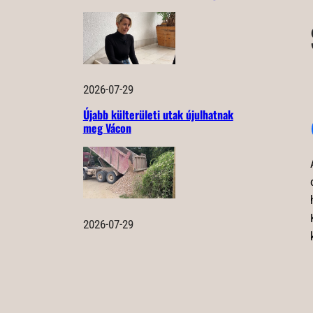
2026-07-29
Újabb külterületi utak újulhatnak
meg Vácon
2026-07-29