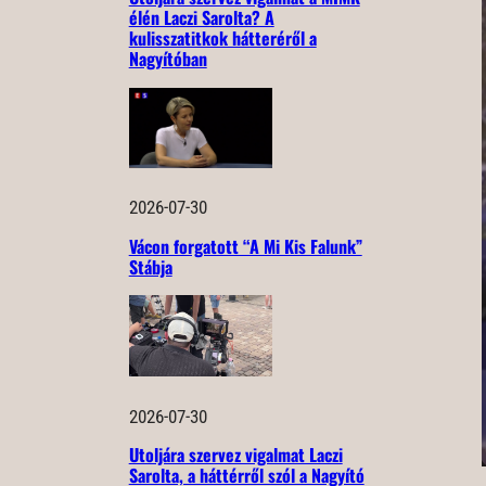
élén Laczi Sarolta? A
kulisszatitkok hátteréről a
Nagyítóban
2026-07-30
Vácon forgatott “A Mi Kis Falunk”
Stábja
2026-07-30
Utoljára szervez vigalmat Laczi
Sarolta, a háttérről szól a Nagyító