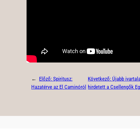
←
Előző:
Spiritusz:
Következő:
Újabb ivartal
Hazatérve az El Caminóról
hirdetett a Csellengők E