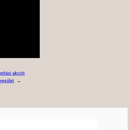
anítási akciót
gyesület
→