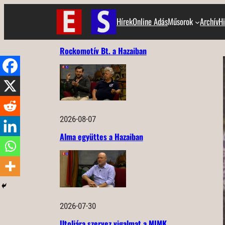
Ugrás
Hírek
Online Adás
Műsorok
Archív
Hi
a
tartalomhoz
Rockomotív Bt. a Hazaiban
2026-08-07
Alma együttes a Hazaiban
2026-07-30
Utoljára szervez vigalmat a MIMK