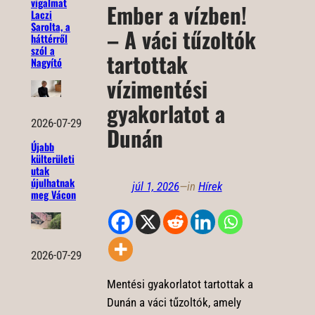
vigalmat
Ember a vízben!
Laczi
Sarolta, a
– A váci tűzoltók
háttérről
szól a
tartottak
Nagyító
vízimentési
gyakorlatot a
2026-07-29
Dunán
Újabb
külterületi
utak
újulhatnak
júl 1, 2026
—
in
Hírek
meg Vácon
2026-07-29
Mentési gyakorlatot tartottak a
Dunán a váci tűzoltók, amely