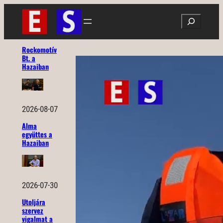
Ugrás
Search
a
tartalomhoz
Rockomotív
Bt. a
Hazaiban
2026-08-07
Alma
együttes a
Hazaiban
2026-07-30
Utoljára
szervez
vigalmat a