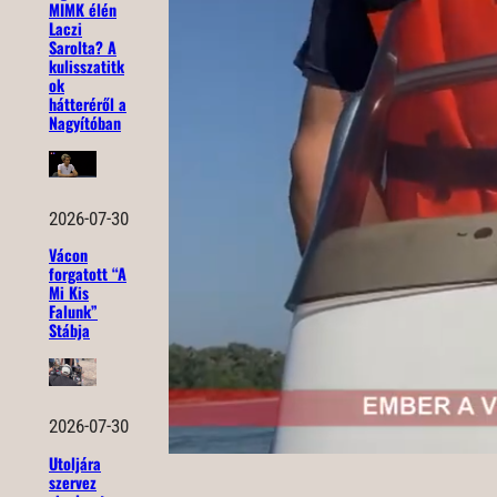
MIMK élén
Laczi
Sarolta? A
kulisszatitk
ok
hátteréről a
Nagyítóban
2026-07-30
Vácon
forgatott “A
Mi Kis
Falunk”
Stábja
2026-07-30
Utoljára
szervez