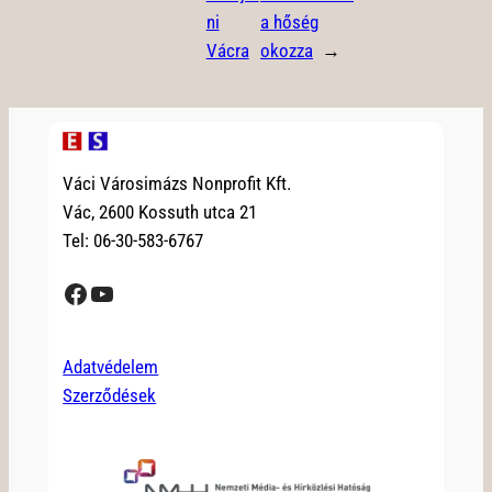
ni
a hőség
Vácra
okozza
→
Váci Városimázs Nonprofit Kft.
Vác, 2600 Kossuth utca 21
Tel: 06-30-583-6767
Facebook
YouTube
Adatvédelem
Szerződések