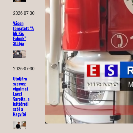
2026-07-30
Vácon
forgatott “A
Mi Kis
Falunk”
Stábja
2026-07-30
Utoljára
szervez
vigalmat
Laczi
Sarolta, a
háttérről
szól a
Nagyító