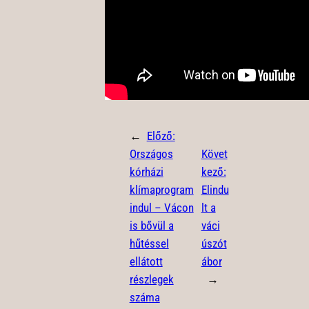
←
Előző:
Országos
Követ
kórházi
kező:
klímaprogram
Elindu
indul – Vácon
lt a
is bővül a
váci
hűtéssel
úszót
ellátott
ábor
részlegek
→
száma