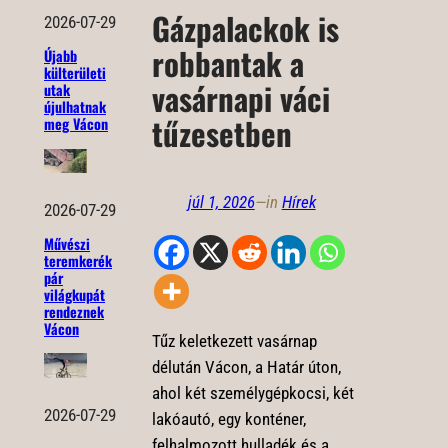
Gázpalackok is
2026-07-29
robbantak a
Újabb
külterületi
vasárnapi váci
utak
újulhatnak
tűzesetben
meg Vácon
júl 1, 2026
—
in
Hírek
2026-07-29
Művészi
teremkerék
pár
világkupát
rendeznek
Vácon
Tűz keletkezett vasárnap
délután Vácon, a Határ úton,
ahol két személygépkocsi, két
2026-07-29
lakóautó, egy konténer,
felhalmozott hulladék és a