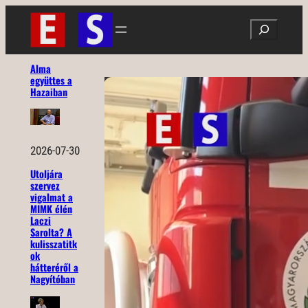
Ugrás
Search
a
tartalomhoz
Alma
együttes a
Hazaiban
2026-07-30
Utoljára
szervez
vigalmat a
MIMK élén
Laczi
Sarolta? A
kulisszatitk
ok
hátteréről a
Nagyítóban