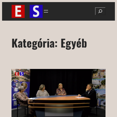
Ugrás
Search
a
tartalomhoz
Kategória:
Egyéb