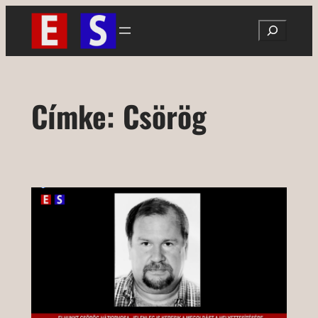
Ugrás
Search
a
tartalomhoz
Címke:
Csörög