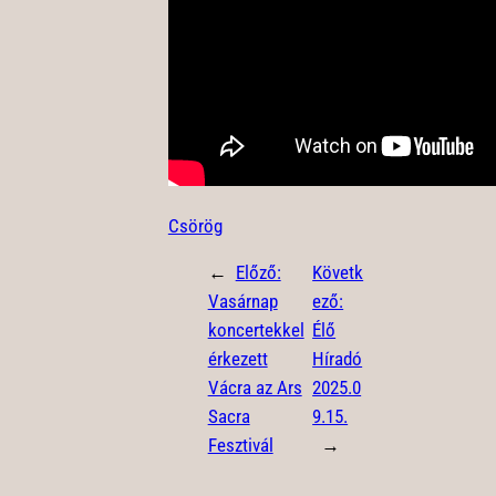
Csörög
←
Előző:
Követk
Vasárnap
ező:
koncertekkel
Élő
érkezett
Híradó
Vácra az Ars
2025.0
Sacra
9.15.
Fesztivál
→