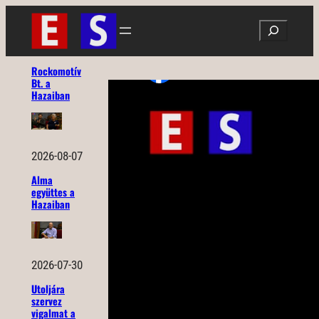
Ugrás
Search
a
tartalomhoz
Rockomotív
Bt. a
Hazaiban
2026-08-07
Alma
együttes a
Hazaiban
2026-07-30
Utoljára
szervez
vigalmat a