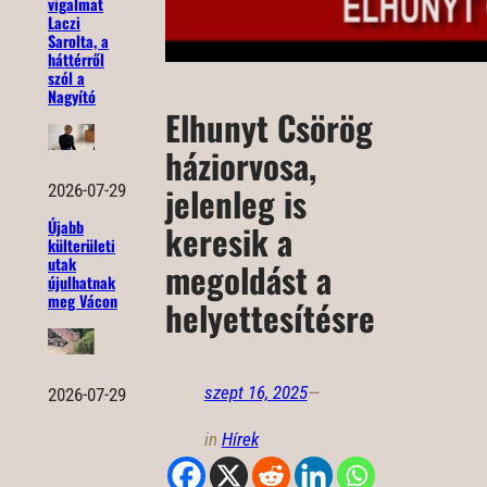
vigalmat
Laczi
Sarolta, a
háttérről
szól a
Nagyító
Elhunyt Csörög
háziorvosa,
jelenleg is
2026-07-29
Újabb
keresik a
külterületi
utak
megoldást a
újulhatnak
meg Vácon
helyettesítésre
szept 16, 2025
—
2026-07-29
in
Hírek