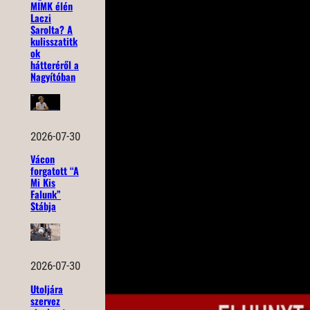
MIMK élén
Laczi
Sarolta? A
kulisszatitk
ok
hátteréről a
Nagyítóban
2026-07-30
Vácon
forgatott “A
Mi Kis
Falunk”
Stábja
2026-07-30
Utoljára
szervez