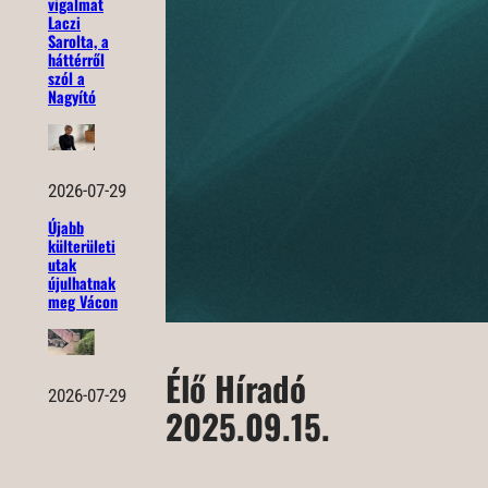
vigalmat
Laczi
Sarolta, a
háttérről
szól a
Nagyító
2026-07-29
Újabb
külterületi
utak
újulhatnak
meg Vácon
Élő Híradó
2026-07-29
2025.09.15.