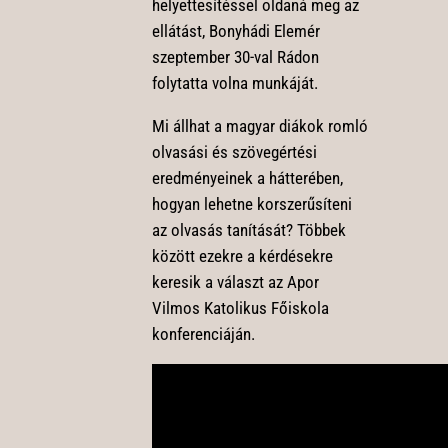
helyettesítéssel oldaná meg az
ellátást, Bonyhádi Elemér
szeptember 30-val Rádon
folytatta volna munkáját.
Mi állhat a magyar diákok romló
olvasási és szövegértési
eredményeinek a hátterében,
hogyan lehetne korszerűsíteni
az olvasás tanítását? Többek
között ezekre a kérdésekre
keresik a választ az Apor
Vilmos Katolikus Főiskola
konferenciáján.