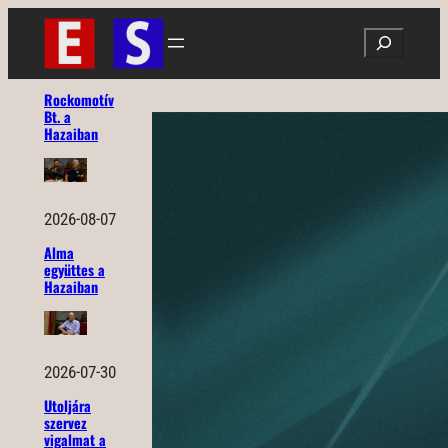
Ugrás
Search
a
tartalomhoz
Rockomotív
Bt. a
Hazaiban
2026-08-07
Alma
együttes a
Hazaiban
2026-07-30
Utoljára
szervez
vigalmat a