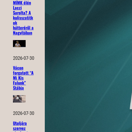
MIMK élén
Laczi
Sarolta? A
kulisszatitk
ok
hátteréről a
Nagyítóban
2026-07-30
Vácon
forgatott “A
Mi Kis
Falunk”
Stábja
2026-07-30
Utoljára
szervez