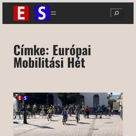
Ugrás
Search
a
tartalomhoz
Címke:
Európai
Mobilitási Hét