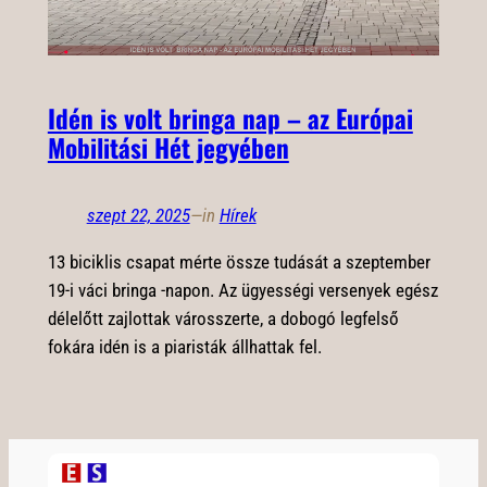
Idén is volt bringa nap – az Európai
Mobilitási Hét jegyében
szept 22, 2025
—
in
Hírek
13 biciklis csapat mérte össze tudását a szeptember
19-i váci bringa -napon. Az ügyességi versenyek egész
délelőtt zajlottak városszerte, a dobogó legfelső
fokára idén is a piaristák állhattak fel.