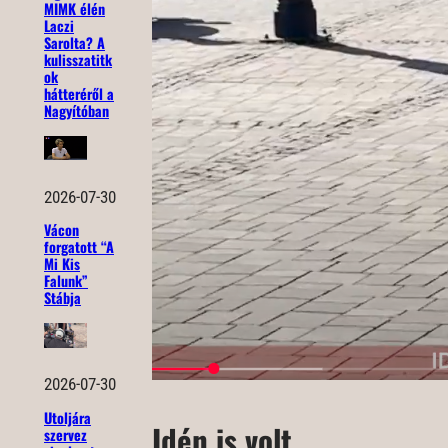
MIMK élén
Laczi
Sarolta? A
kulisszatitk
ok
hátteréről a
Nagyítóban
2026-07-30
Vácon
forgatott “A
Mi Kis
Falunk”
Stábja
2026-07-30
Utoljára
Idén is volt
szervez