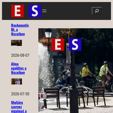
Ugrás
Search
a
tartalomhoz
Rockomotív
Bt. a
Hazaiban
2026-08-07
Alma
együttes a
Hazaiban
2026-07-30
Utoljára
szervez
vigalmat a