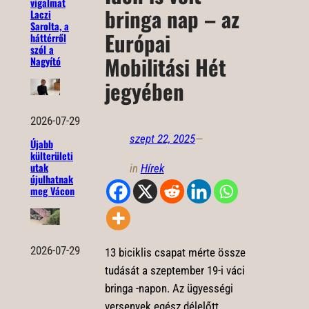
vigalmat
bringa nap – az
Laczi
Sarolta, a
Európai
háttérről
szól a
Mobilitási Hét
Nagyító
jegyében
2026-07-29
szept 22, 2025
—
Újabb
külterületi
utak
in
Hírek
újulhatnak
meg Vácon
2026-07-29
13 biciklis csapat mérte össze
tudását a szeptember 19-i váci
bringa -napon. Az ügyességi
versenyek egész délelőtt