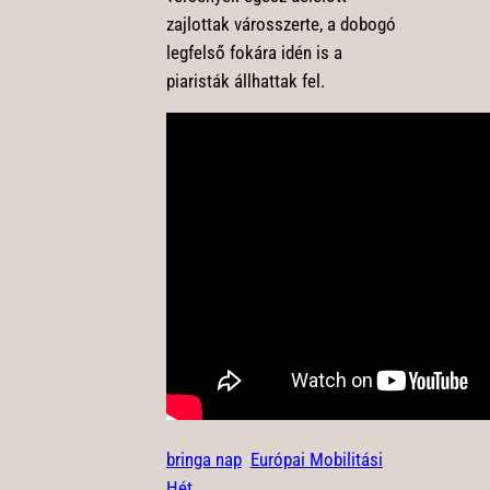
zajlottak városszerte, a dobogó
legfelső fokára idén is a
piaristák állhattak fel.
bringa nap
Európai Mobilitási
Hét