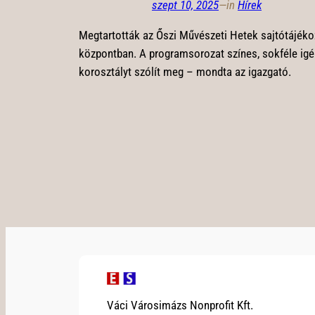
szept 10, 2025
—
in
Hírek
Megtartották az Őszi Művészeti Hetek sajtótájéko
központban. A programsorozat színes, sokféle igén
korosztályt szólít meg – mondta az igazgató.
Váci Városimázs Nonprofit Kft.