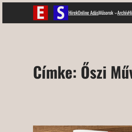
Ugrás
Hírek
Online Adás
Műsorok
Archív
Hi
a
tartalomhoz
Címke:
Őszi Mű