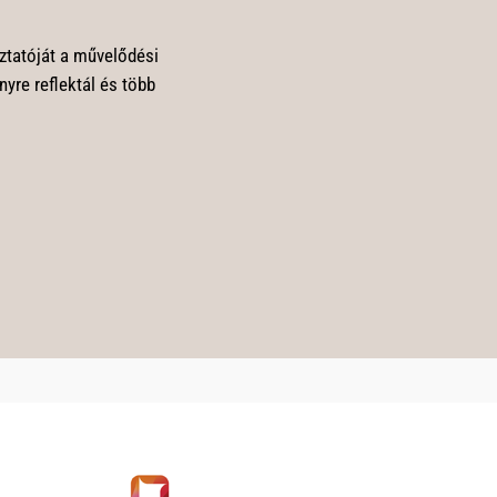
ztatóját a művelődési
yre reflektál és több