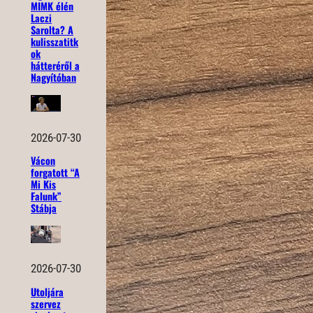
MIMK élén
Laczi
Sarolta? A
kulisszatitk
ok
hátteréről a
Nagyítóban
2026-07-30
Vácon
forgatott “A
Mi Kis
Falunk”
Stábja
2026-07-30
Utoljára
szervez