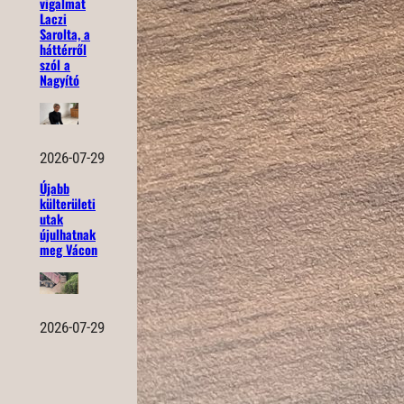
vigalmat
Laczi
Sarolta, a
háttérről
szól a
Nagyító
2026-07-29
Újabb
külterületi
utak
újulhatnak
meg Vácon
2026-07-29