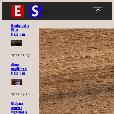
Ugrás
Search
a
tartalomhoz
Rockomotív
Bt. a
Hazaiban
2026-08-07
Alma
együttes a
Hazaiban
2026-07-30
Utoljára
szervez
vigalmat a