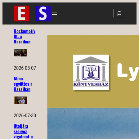
Ugrás
Search
a
tartalomhoz
Rockomotív
Bt. a
Hazaiban
2026-08-07
Alma
együttes a
Hazaiban
2026-07-30
Utoljára
szervez
vigalmat a