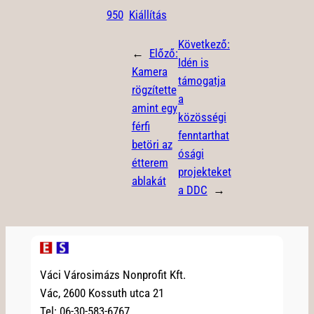
950
Kiállítás
Következő:
←
Előző:
Idén is
Kamera
támogatja
rögzítette
a
amint egy
közösségi
férfi
fenntarthat
betöri az
ósági
étterem
projekteket
ablakát
a DDC
→
Váci Városimázs Nonprofit Kft.
Vác, 2600 Kossuth utca 21
Tel: 06-30-583-6767