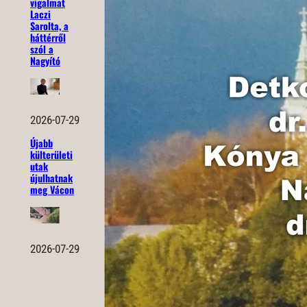
vigalmat
Laczi
Sarolta, a
háttérről
szól a
Nagyító
2026-07-29
Újabb
külterületi
utak
újulhatnak
meg Vácon
2026-07-29