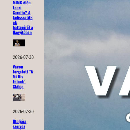
MIMK élén
Laczi
Sarolta? A
kulisszatitk
ok
hátteréről a
Nagyítóban
2026-07-30
Vácon
forgatott “A
Mi Kis
Falunk”
Stábja
2026-07-30
Utoljára
szervez