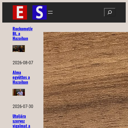
Ugrás
Search
a
tartalomhoz
Rockomotív
Bt. a
Hazaiban
2026-08-07
Alma
együttes a
Hazaiban
2026-07-30
Utoljára
szervez
vigalmat a