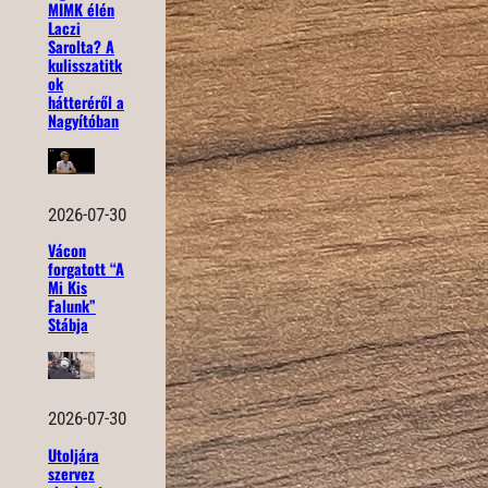
MIMK élén
Laczi
Sarolta? A
kulisszatitk
ok
hátteréről a
Nagyítóban
2026-07-30
Vácon
forgatott “A
Mi Kis
Falunk”
Stábja
2026-07-30
Utoljára
szervez