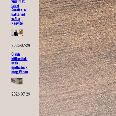
vigalmat
Laczi
Sarolta, a
háttérről
szól a
Nagyító
2026-07-29
Újabb
külterületi
utak
újulhatnak
meg Vácon
2026-07-29