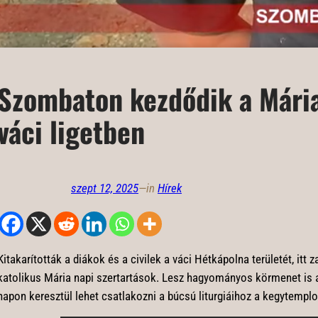
Szombaton kezdődik a Mária
váci ligetben
szept 12, 2025
—
in
Hírek
Kitakarították a diákok és a civilek a váci Hétkápolna területét, itt
katolikus Mária napi szertartások. Lesz hagyományos körmenet is a
napon keresztül lehet csatlakozni a búcsú liturgiáihoz a kegytemp