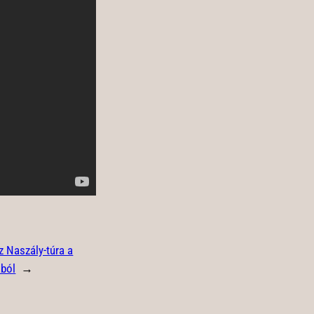
sz Naszály-túra a
ából
→