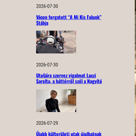
2026-07-30
Vácon forgatott “A Mi Kis Falunk”
Stábja
2026-07-30
Utoljára szervez vigalmat Laczi
Sarolta, a háttérről szól a Nagyító
2026-07-29
Újabb külterületi utak újulhatnak