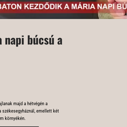
 napi búcsú a
 zajlanak majd a hétvégén a
 székesegyháznál, emellett két
lom környékén.