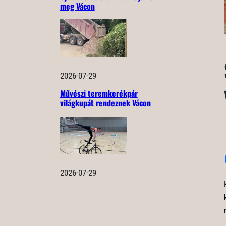
meg Vácon
2026-07-29
Művészi teremkerékpár
világkupát rendeznek Vácon
2026-07-29