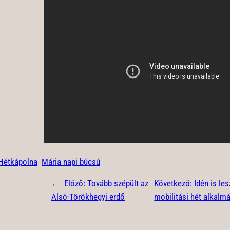
Hétkápolna
Mária napi búcsú
←
Előző:
Tovább szépült az
Következő:
Idén is le
Alsó-Törökhegyi erdő
mobilitási hét alkalm