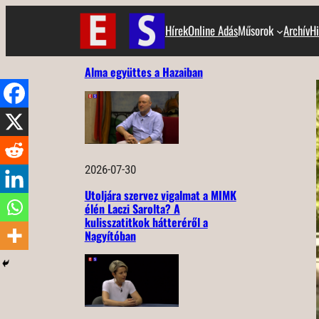
Ugrás
Hírek
Online Adás
Műsorok
Archív
Hi
a
tartalomhoz
Alma együttes a Hazaiban
2026-07-30
Utoljára szervez vigalmat a MIMK
élén Laczi Sarolta? A
kulisszatitkok hátteréről a
Nagyítóban