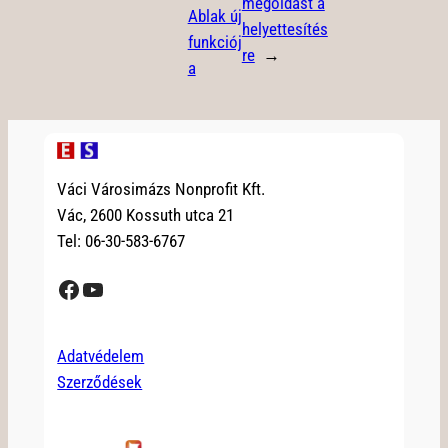
megoldást a
Ablak új
helyettesítés
funkciój
re
→
a
Váci Városimázs Nonprofit Kft.
Vác, 2600 Kossuth utca 21
Tel: 06-30-583-6767
Facebook
YouTube
Adatvédelem
Szerződések