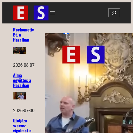
Ugrás
Search
a
tartalomhoz
Rockomotív
Bt. a
Hazaiban
2026-08-07
Alma
együttes a
Hazaiban
2026-07-30
Utoljára
szervez
vigalmat a