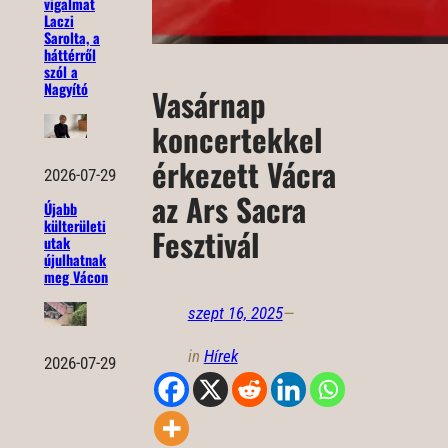
vigalmat
Laczi
Sarolta, a
háttérről
szól a
Nagyító
Vasárnap
koncertekkel
érkezett Vácra
2026-07-29
az Ars Sacra
Újabb
külterületi
Fesztivál
utak
újulhatnak
meg Vácon
szept 16, 2025
—
in
Hírek
2026-07-29