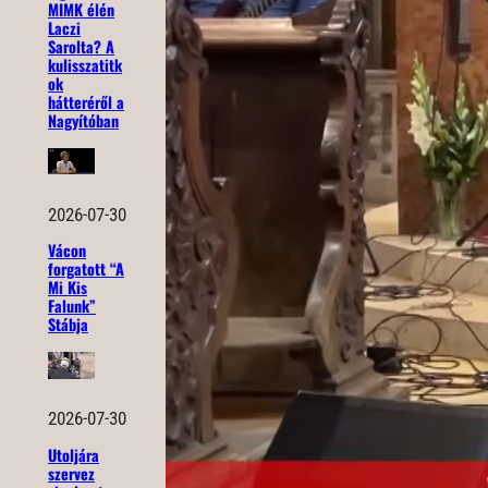
MIMK élén
Laczi
Sarolta? A
kulisszatitk
ok
hátteréről a
Nagyítóban
2026-07-30
Vácon
forgatott “A
Mi Kis
Falunk”
Stábja
2026-07-30
Utoljára
szervez