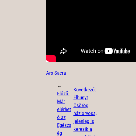
Ars Sacra
←
Következő:
Előző:
Elhunyt
Már
Csörög
elérhet
háziorvosa,
ő az
jelenleg is
Egészs
keresik a
ég