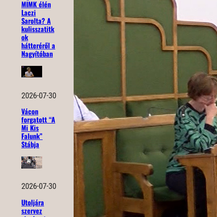
MIMK élén
Laczi
Sarolta? A
kulisszatitk
ok
hátteréről a
Nagyítóban
2026-07-30
Vácon
forgatott “A
Mi Kis
Falunk”
Stábja
2026-07-30
Utoljára
szervez