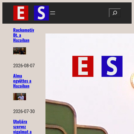
Ugrás
Search
a
tartalomhoz
Rockomotív
Bt. a
Hazaiban
2026-08-07
Alma
együttes a
Hazaiban
2026-07-30
Utoljára
szervez
vigalmat a