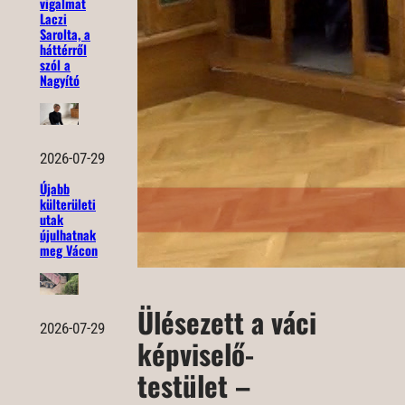
vigalmat
Laczi
Sarolta, a
háttérről
szól a
Nagyító
2026-07-29
Újabb
külterületi
utak
újulhatnak
meg Vácon
Ülésezett a váci
2026-07-29
képviselő-
testület –