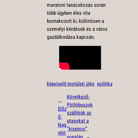
maratoni tanácskozás során
több ügyben éles vita
bontakozott ki, különösen a
személyi kérdések és a város
gazdálkodása kapcsán.
képviselő-testületi ülés
politika
Következő:
←
Pótlóbuszok
Előz
szállítják az
ő:
utasokat a
Nag
“kispiros”
yító
vonalán
→