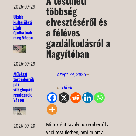
A testületi
2026-07-29
többség
Újabb
elvesztéséről és
külterületi
utak
a féléves
újulhatnak
meg Vácon
gazdálkodásról a
Nagyítóban
2026-07-29
Művészi
szept 24, 2025
—
teremkerék
pár
in
Hírek
világkupát
rendeznek
Vácon
Mi történt tavaly novembertől a
2026-07-29
váci testületben, ami miatt a