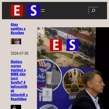
Ugrás
Search
a
tartalomhoz
Alma
együttes a
Hazaiban
2026-07-30
Utoljára
szervez
vigalmat a
MIMK élén
Laczi
Sarolta? A
kulisszatitk
ok
hátteréről a
Nagyítóban