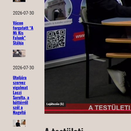
2026-07-30
Vácon
forgatott “A
Mi Kis
Falunk”
Stábja
2026-07-30
Utoljára
szervez
vigalmat
Laczi
Sarolta, a
háttérről
szól a
Nagyító