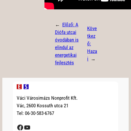
←
Előző:
A
Köve
Diófa utcai
tkez
óvodában is
ő:
elindul az
Haza
energetikai
i
→
fejlesztés
Váci Városimázs Nonprofit Kft.
Vác, 2600 Kossuth utca 21
Tel: 06-30-583-6767
Facebook
YouTube