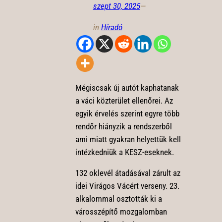
szept 30, 2025
—
in
Híradó
Mégiscsak új autót kaphatanak
a váci közterület ellenőrei. Az
egyik érvelés szerint egyre több
rendőr hiányzik a rendszerből
ami miatt gyakran helyettük kell
intézkedniük a KESZ-eseknek.
132 oklevél átadásával zárult az
idei Virágos Vácért verseny. 23.
alkalommal osztották ki a
városszépítő mozgalomban