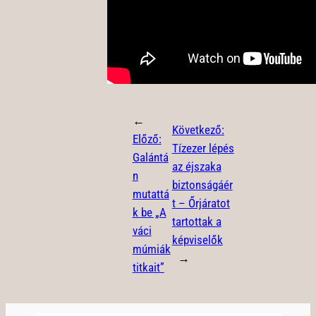
←
Következő:
Előző:
Tízezer lépés
Galántá
az éjszaka
n
biztonságáér
mutattá
t – Őrjáratot
k be „A
tartottak a
váci
képviselők
múmiák
→
titkait”