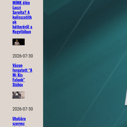
MIMK élén
Laczi
Sarolta? A
kulisszatitk
ok
hátteréről a
Nagyítóban
2026-07-30
Vácon
forgatott “A
Mi Kis
Falunk”
Stábja
2026-07-30
Utoljára
szervez