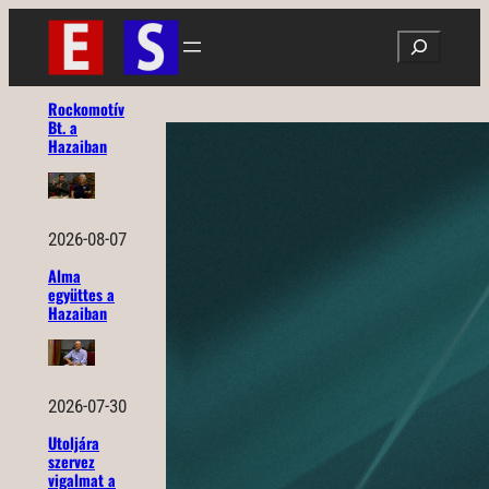
Ugrás
Search
a
tartalomhoz
Rockomotív
Bt. a
Hazaiban
2026-08-07
Alma
együttes a
Hazaiban
2026-07-30
Utoljára
szervez
vigalmat a