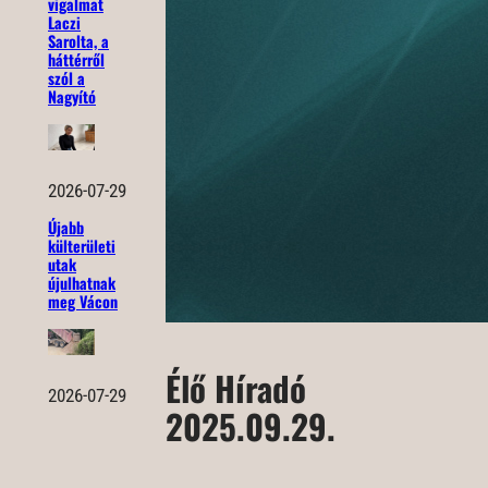
vigalmat
Laczi
Sarolta, a
háttérről
szól a
Nagyító
2026-07-29
Újabb
külterületi
utak
újulhatnak
meg Vácon
Élő Híradó
2026-07-29
2025.09.29.