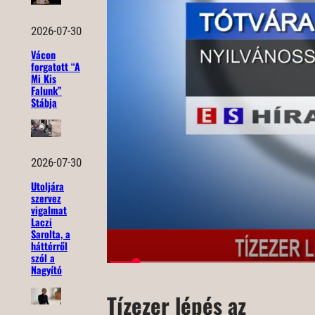
2026-07-30
Vácon
forgatott “A
Mi Kis
Falunk”
Stábja
2026-07-30
Utoljára
szervez
vigalmat
Laczi
Sarolta, a
háttérről
szól a
Nagyító
Tízezer lépés az