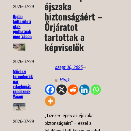
éjszaka
2026-07-29
biztonságáért –
Újabb
külterületi
Őrjáratot
utak
újulhatnak
tartottak a
meg Vácon
képviselők
2026-07-29
szept 30, 2025
—
Művészi
teremkerék
in
Hírek
pár
világkupát
rendeznek
Vácon
„Tízezer lépés az éjszaka
2026-07-29
biztonságáért” – ezzel a
felütéssel tett közzé posztot