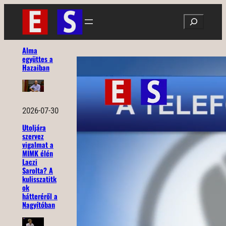
Ugrás
Search
a
tartalomhoz
Alma
együttes a
Hazaiban
2026-07-30
Utoljára
szervez
vigalmat a
MIMK élén
Laczi
Sarolta? A
kulisszatitk
ok
hátteréről a
Nagyítóban