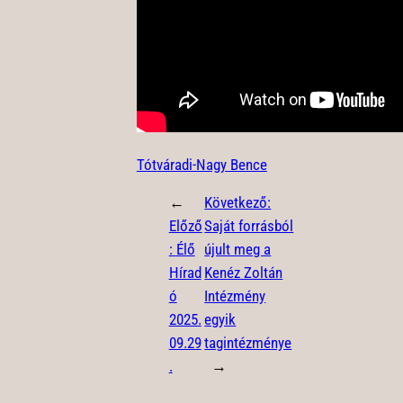
Tótváradi-Nagy Bence
←
Következő:
Előző
Saját forrásból
:
Élő
újult meg a
Hírad
Kenéz Zoltán
ó
Intézmény
2025.
egyik
09.29
tagintézménye
.
→