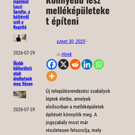
vigalmat
Laczi
melléképületeke
Sarolta, a
háttérről
t építeni
szól a
Nagyító
szept 30, 2025
—
2026-07-29
in
Hírek
Újabb
külterületi
utak
újulhatnak
meg Vácon
Új településrendezési szabályok
léptek életbe, amelyek
elsősorban a melléképületek
2026-07-29
építését könnyítik meg. A
jogszabály most már
részletesen felsorolja, mely