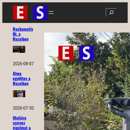
Ugrás
Search
a
tartalomhoz
Rockomotív
Bt. a
Hazaiban
2026-08-07
Alma
együttes a
Hazaiban
2026-07-30
Utoljára
szervez
vigalmat a