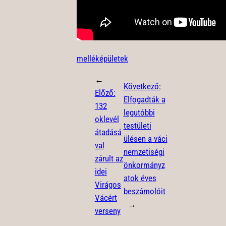
melléképületek
←
Következő:
Előző:
Elfogadták a
132
legutóbbi
oklevél
testületi
átadásá
ülésen a váci
val
nemzetiségi
zárult az
önkormányz
idei
atok éves
Virágos
beszámolóit
Vácért
→
verseny