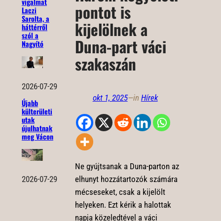
vigalmat
pontot is
Laczi
Sarolta, a
kijelölnek a
háttérről
szól a
Duna-part váci
Nagyító
szakaszán
2026-07-29
okt 1, 2025
—
in
Hírek
Újabb
külterületi
utak
újulhatnak
meg Vácon
Ne gyújtsanak a Duna-parton az
elhunyt hozzátartozók számára
2026-07-29
mécseseket, csak a kijelölt
helyeken. Ezt kérik a halottak
napja közeledtével a váci