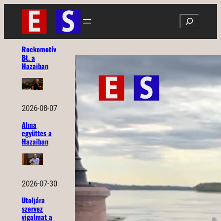
Ugrás
Search
a
tartalomhoz
Rockomotív
Bt. a
Hazaiban
2026-08-07
Alma
együttes a
Hazaiban
2026-07-30
Utoljára
szervez
vigalmat a