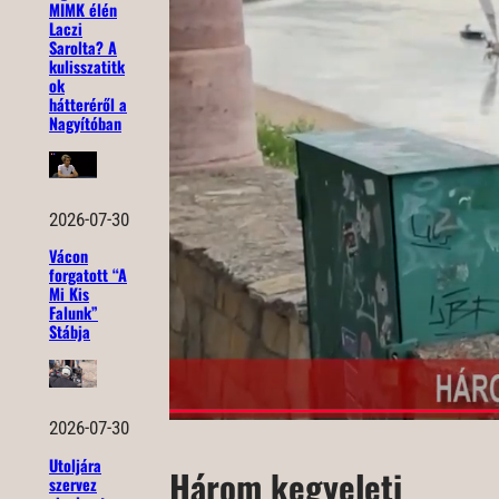
MIMK élén
Laczi
Sarolta? A
kulisszatitk
ok
hátteréről a
Nagyítóban
2026-07-30
Vácon
forgatott “A
Mi Kis
Falunk”
Stábja
2026-07-30
Utoljára
Három kegyeleti
szervez