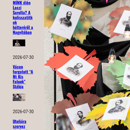
MIMK élén
Laczi
Sarolta? A
kulisszatitk
ok
hátteréről a
Nagyítóban
2026-07-30
Vácon
forgatott “A
Mi Kis
Falunk”
Stábja
2026-07-30
Utoljára
szervez