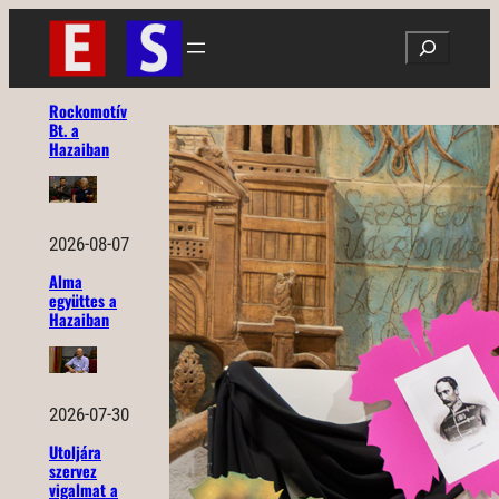
Ugrás
Search
a
tartalomhoz
Rockomotív
Bt. a
Hazaiban
2026-08-07
Alma
együttes a
Hazaiban
2026-07-30
Utoljára
szervez
vigalmat a