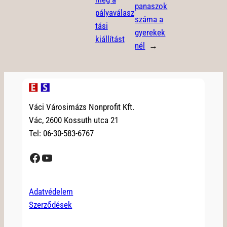
panaszok
pályaválasz
száma a
tási
gyerekek
kiállítást
nél
→
Váci Városimázs Nonprofit Kft.
Vác, 2600 Kossuth utca 21
Tel: 06-30-583-6767
Facebook
YouTube
Adatvédelem
Szerződések