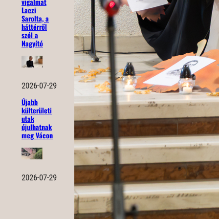
vigalmat
Laczi
Sarolta, a
háttérről
szól a
Nagyító
2026-07-29
Újabb
külterületi
utak
újulhatnak
meg Vácon
2026-07-29