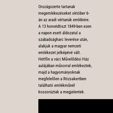
Országszerte tartanak
megemlékezéseket október 6-
án az aradi vértanúk emlékére.
A 13 honvédtiszt 1849-ben ezen
a napon esett áldozatul a
szabadságharc leverése után,
alakjuk a magyar nemzeti
emlékezet jelképévé vált.
Hétfőn a váci Művelődési Ház
aulájában műsorral emlékeztek,
majd a hagyományoknak
megfelelően a Rózsakertben
található emlékműnél
koszorúztak a megjelentek.