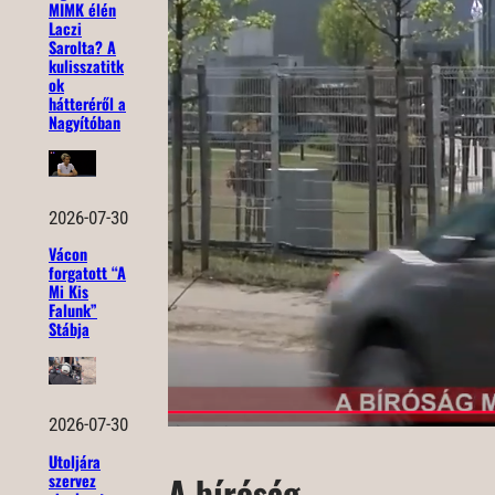
MIMK élén
Laczi
Sarolta? A
kulisszatitk
ok
hátteréről a
Nagyítóban
2026-07-30
Vácon
forgatott “A
Mi Kis
Falunk”
Stábja
2026-07-30
Utoljára
A bíróság
szervez