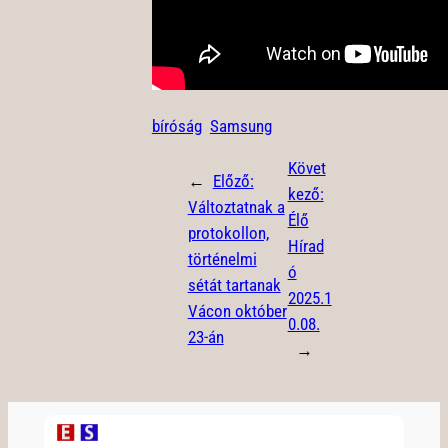
bíróság
Samsung
Követ
←
Előző:
kező:
Változtatnak a
Élő
protokollon,
Hírad
történelmi
ó
sétát tartanak
2025.1
Vácon október
0.08.
23-án
→