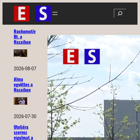
Ugrás
Search
a
tartalomhoz
Rockomotív
Bt. a
Hazaiban
2026-08-07
Alma
együttes a
Hazaiban
2026-07-30
Utoljára
szervez
vigalmat a