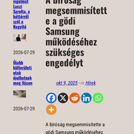
vigalmat
Laczi
megsemmisített
Sarolta, a
háttérről
e a gödi
szól a
Nagyító
Samsung
működéséhez
szükséges
2026-07-29
engedélyt
Újabb
külterületi
utak
újulhatnak
meg Vácon
okt 9, 2025
—
in
Hírek
2026-07-29
A bíróság megsemmisítette a
gödi Samsung működéséhez