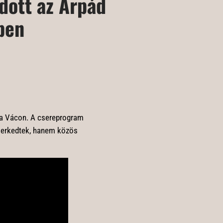
dott az Árpád
ben
la Vácon. A csereprogram
smerkedtek, hanem közös