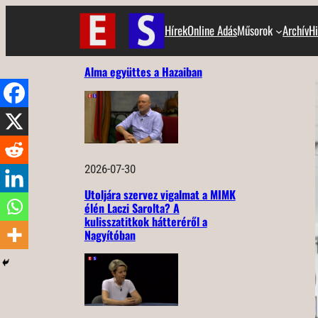
Ugrás
Hírek
Online Adás
Műsorok
Archív
Hi
a
tartalomhoz
Alma együttes a Hazaiban
2026-07-30
Utoljára szervez vigalmat a MIMK
élén Laczi Sarolta? A
kulisszatitkok hátteréről a
Nagyítóban