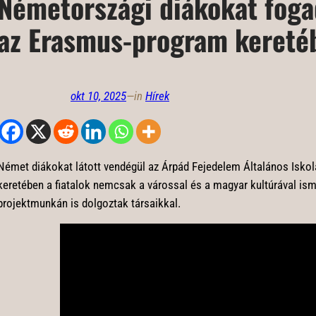
Németországi diákokat foga
az Erasmus-program kereté
okt 10, 2025
—
in
Hírek
Német diákokat látott vendégül az Árpád Fejedelem Általános Isko
keretében a fiatalok nemcsak a várossal és a magyar kultúrával i
projektmunkán is dolgoztak társaikkal.