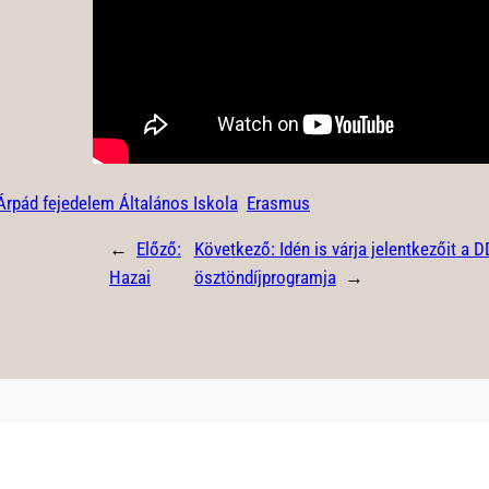
Árpád fejedelem Általános Iskola
Erasmus
←
Előző:
Következő:
Idén is várja jelentkezőit a
Hazai
ösztöndíjprogramja
→