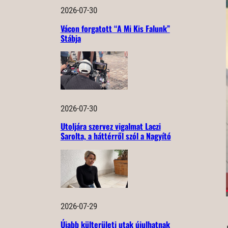
2026-07-30
Vácon forgatott “A Mi Kis Falunk”
Stábja
2026-07-30
Utoljára szervez vigalmat Laczi
Sarolta, a háttérről szól a Nagyító
2026-07-29
Újabb külterületi utak újulhatnak