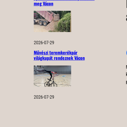
meg Vácon
2026-07-29
Művészi teremkerékpár
világkupát rendeznek Vácon
2026-07-29