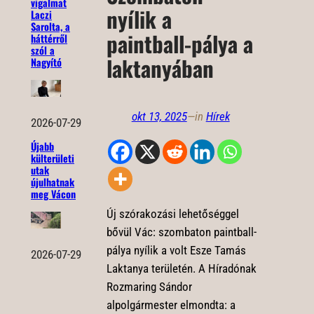
vigalmat
nyílik a
Laczi
Sarolta, a
paintball-pálya a
háttérről
szól a
laktanyában
Nagyító
okt 13, 2025
—
in
Hírek
2026-07-29
Újabb
külterületi
utak
újulhatnak
meg Vácon
Új szórakozási lehetőséggel
bővül Vác: szombaton paintball-
pálya nyílik a volt Esze Tamás
2026-07-29
Laktanya területén. A Híradónak
Rozmaring Sándor
alpolgármester elmondta: a