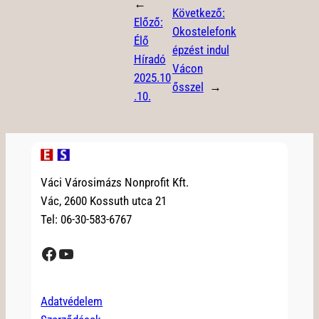
←
Következő:
Előző:
Okostelefonk
Élő
épzést indul
Híradó
Vácon
2025.10
ősszel
→
.10.
Váci Városimázs Nonprofit Kft.
Vác, 2600 Kossuth utca 21
Tel: 06-30-583-6767
Facebook
YouTube
Adatvédelem