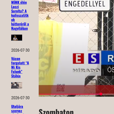
MIMK élén
Laczi
Sarolta? A
kulisszatitk
ok
hátteréről a
Nagyítóban
2026-07-30
Vácon
forgatott “A
Mi Kis
Falunk”
Stábja
2026-07-30
Utoljára
Szombaton
szervez