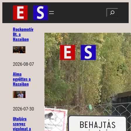
Ugrás
Search
a
tartalomhoz
Rockomotív
Bt. a
Hazaiban
2026-08-07
Alma
együttes a
Hazaiban
2026-07-30
Utoljára
szervez
vigalmat a