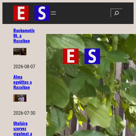
Ugrás
Search
a
tartalomhoz
Rockomotív
Bt. a
Hazaiban
2026-08-07
Alma
együttes a
Hazaiban
2026-07-30
Utoljára
szervez
vigalmat a