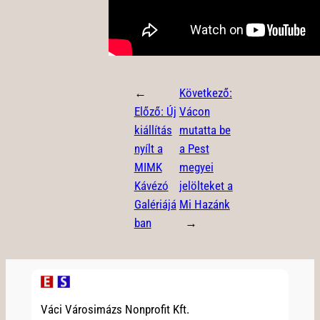
←
Következő:
Előző:
Új
Vácon
kiállítás
mutatta be
nyílt a
a Pest
MIMK
megyei
Kávézó
jelölteket a
Galériájá
Mi Hazánk
ban
→
Váci Városimázs Nonprofit Kft.