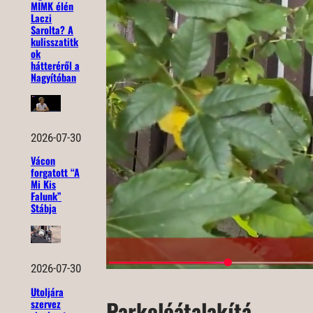
MIMK élén
Laczi
Sarolta? A
kulisszatitk
ok
hátteréről a
Nagyítóban
2026-07-30
Vácon
forgatott “A
Mi Kis
Falunk”
Stábja
2026-07-30
Utoljára
Parkolóátalakítá
szervez