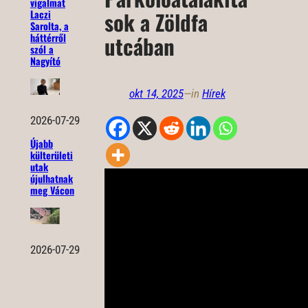
vigalmat
sok a Zöldfa
Laczi
Sarolta, a
háttérről
utcában
szól a
Nagyító
okt 14, 2025
—
in
Hírek
2026-07-29
Újabb
külterületi
utak
újulhatnak
meg Vácon
2026-07-29