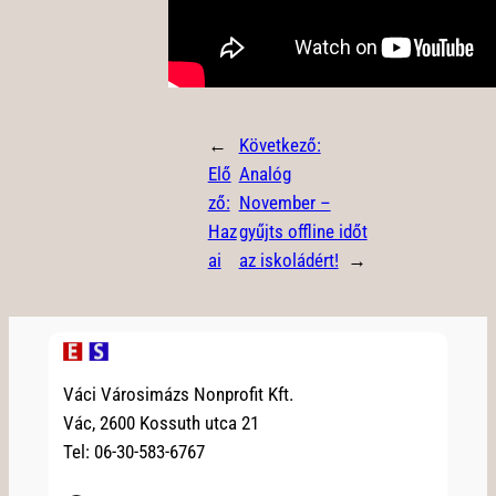
←
Következő:
Elő
Analóg
ző:
November –
Haz
gyűjts offline időt
ai
az iskoládért!
→
Váci Városimázs Nonprofit Kft.
Vác, 2600 Kossuth utca 21
Tel: 06-30-583-6767