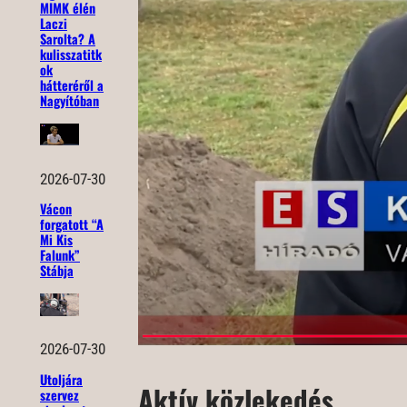
MIMK élén
Laczi
Sarolta? A
kulisszatitk
ok
hátteréről a
Nagyítóban
2026-07-30
Vácon
forgatott “A
Mi Kis
Falunk”
Stábja
2026-07-30
Utoljára
Aktív közlekedés
szervez