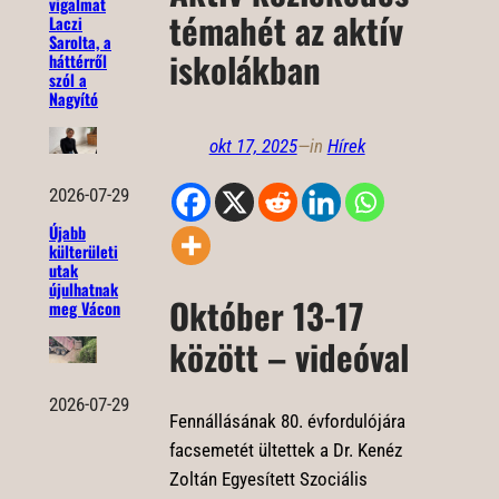
vigalmat
témahét az aktív
Laczi
Sarolta, a
iskolákban
háttérről
szól a
Nagyító
okt 17, 2025
—
in
Hírek
2026-07-29
Újabb
külterületi
utak
újulhatnak
Október 13-17
meg Vácon
között – videóval
2026-07-29
Fennállásának 80. évfordulójára
facsemetét ültettek a Dr. Kenéz
Zoltán Egyesített Szociális