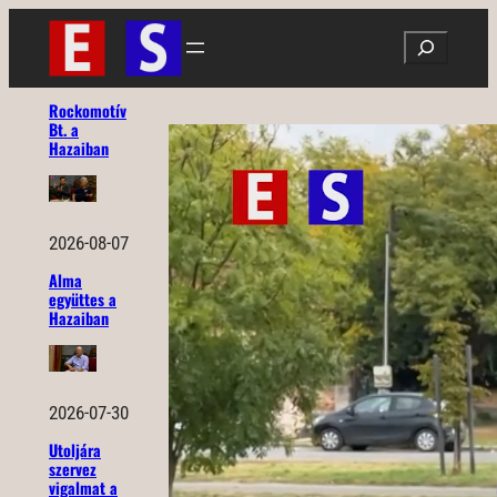
Ugrás
Search
a
tartalomhoz
Rockomotív
Bt. a
Hazaiban
2026-08-07
Alma
együttes a
Hazaiban
2026-07-30
Utoljára
szervez
vigalmat a