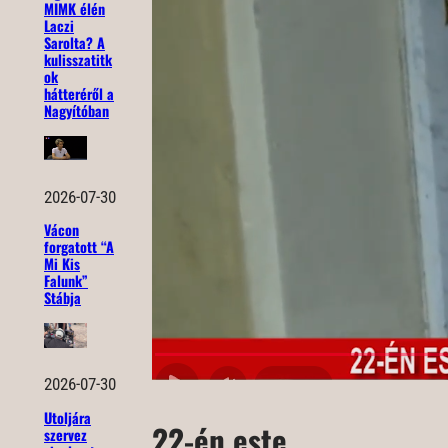
MIMK élén
Laczi
Sarolta? A
kulisszatitk
ok
hátteréről a
Nagyítóban
2026-07-30
Vácon
forgatott “A
Mi Kis
Falunk”
Stábja
2026-07-30
Utoljára
22-én este
szervez