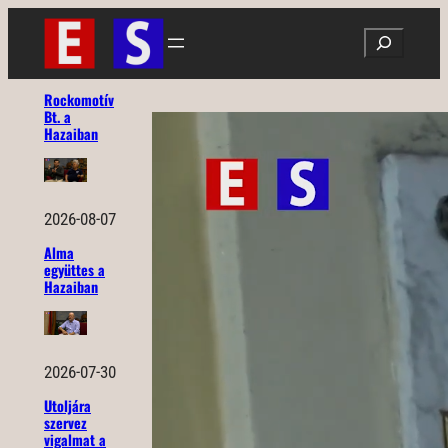
Ugrás
Search
a
tartalomhoz
Rockomotív
Bt. a
Hazaiban
2026-08-07
Alma
együttes a
Hazaiban
2026-07-30
Utoljára
szervez
vigalmat a