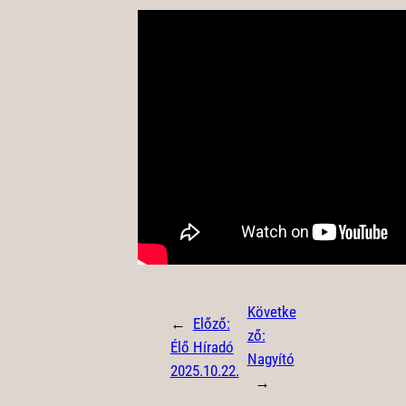
Követke
←
Előző:
ző:
Élő Híradó
Nagyító
2025.10.22.
→