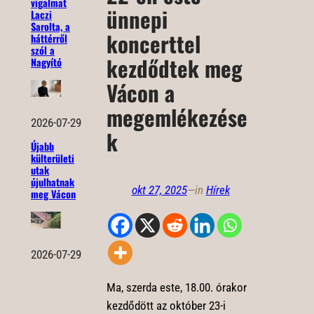
vigalmat
ünnepi
Laczi
Sarolta, a
koncerttel
háttérről
szól a
kezdődtek meg
Nagyító
Vácon a
megemlékezése
2026-07-29
k
Újabb
külterületi
utak
újulhatnak
okt 27, 2025
—
in
Hírek
meg Vácon
2026-07-29
Ma, szerda este, 18.00. órakor
kezdődött az október 23-i