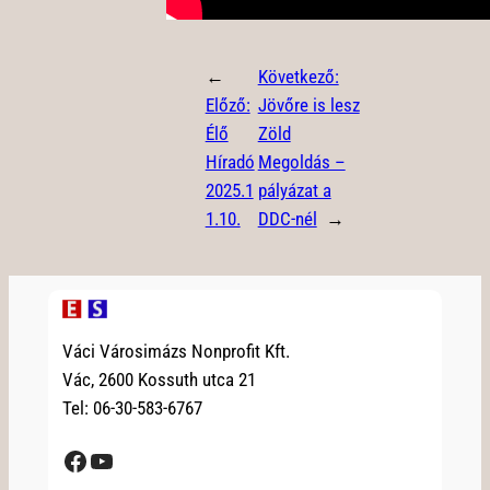
←
Következő:
Előző:
Jövőre is lesz
Élő
Zöld
Híradó
Megoldás –
2025.1
pályázat a
1.10.
DDC-nél
→
Váci Városimázs Nonprofit Kft.
Vác, 2600 Kossuth utca 21
Tel: 06-30-583-6767
Facebook
YouTube