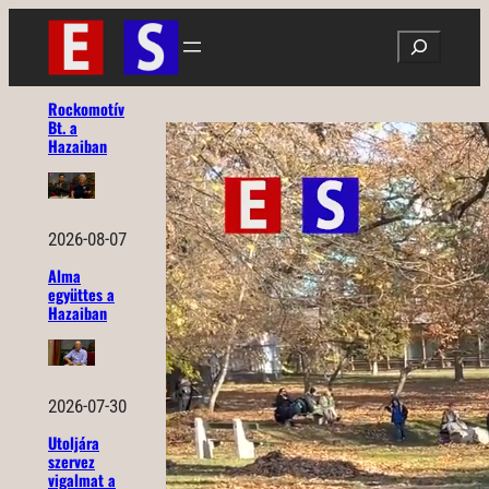
Ugrás
Search
a
tartalomhoz
Rockomotív
Bt. a
Hazaiban
2026-08-07
Alma
együttes a
Hazaiban
2026-07-30
Utoljára
szervez
vigalmat a