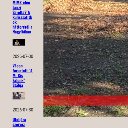
MIMK élén
Laczi
Sarolta? A
kulisszatitk
ok
hátteréről a
Nagyítóban
2026-07-30
Vácon
forgatott “A
Mi Kis
Falunk”
Stábja
2026-07-30
Utoljára
szervez