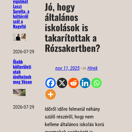
vigalmat
Jó, hogy
Laczi
Sarolta, a
általános
háttérről
szól a
iskolások is
Nagyító
takarítottak a
Rózsakertben?
2026-07-29
Újabb
külterületi
nov 11, 2025
—
in
Hírek
utak
újulhatnak
meg Vácon
2026-07-29
Időről időre felmerül néhány
szülő részéről, hogy nem
kellene általános iskolás korú
gyermekek segítségét is