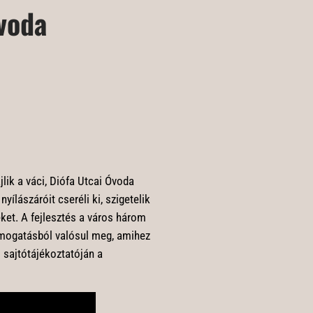
voda
lik a váci, Diófa Utcai Óvoda
yílászáróit cseréli ki, szigetelik
eket. A fejlesztés a város három
támogatásból valósul meg, amihez
i sajtótájékoztatóján a