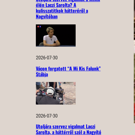
élén Laczi Sarolta? A
kulisszatitkok hátteréről a
Nagyítóban
2026-07-30
Vácon forgatott “A Mi Kis Falunk”
Stábja
2026-07-30
Utoljára szervez vigalmat Laczi
Sarolta, a háttérről szól a Nagyító