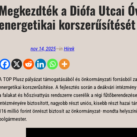
Megkezdték a Diófa Utcai Ó
energetikai korszerűsítését
nov 14, 2025
—
in
Hírek
A TOP Plusz pályázat támogatásából és önkormányzati forrásból zaj
energetikai korszerűsítése. A fejlesztés során a deákvári intézmény n
a falakat és hőszivattyús rendszerre cserélik a régi fűtőberendezés
intézményére biztosított, nagyobb részt uniós, kisebb részt hazai 
116 millió forint önrészt biztosít az önkormányzat- mondta helyszín
polgármester.