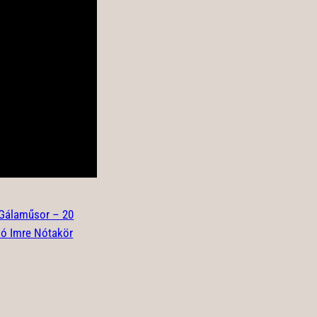
Gálaműsor – 20
ló Imre Nótakör