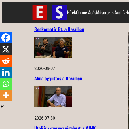
Ugrás
Hírek
Online Adás
Műsorok
Archív
Hi
a
tartalomhoz
Rockomotív Bt. a Hazaiban
2026-08-07
Alma együttes a Hazaiban
2026-07-30
Utoljára szervez vigalmat a MIMK