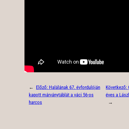
←
Előző:
Halálának 67. évfordulóján
Következő:
kapott márványtáblát a váci 56-os
éves a Lász
harcos
→