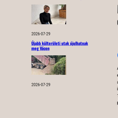
2026-07-29
Újabb külterületi utak újulhatnak
meg Vácon
2026-07-29