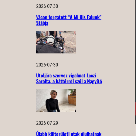
2026-07-30
Vácon forgatott “A Mi Kis Falunk”
Stábja
2026-07-30
Utoljára szervez vigalmat Laczi
Sarolta, a háttérről szól a Nagyító
2026-07-29
Újabb külterületi utak újulhatnak