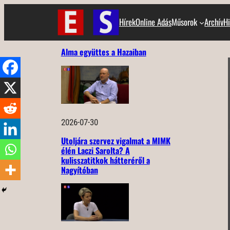
Ugrás
Hírek
Online Adás
Műsorok
Archív
Hi
a
tartalomhoz
Alma együttes a Hazaiban
2026-07-30
Utoljára szervez vigalmat a MIMK
élén Laczi Sarolta? A
kulisszatitkok hátteréről a
Nagyítóban