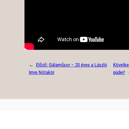
←
Előző:
Gálaműsor – 20 éves a László
Követke
Imre Nótakör
púder!