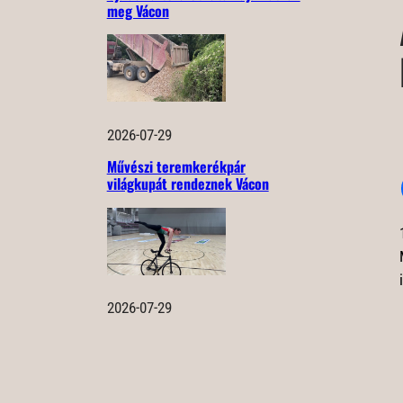
meg Vácon
2026-07-29
Művészi teremkerékpár
világkupát rendeznek Vácon
2026-07-29