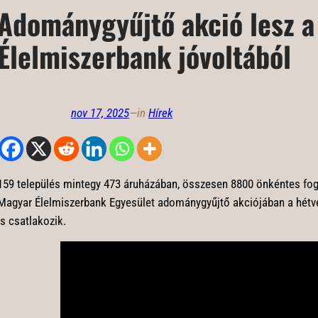
Adománygyűjtő akció lesz a
Élelmiszerbank jóvoltából
nov 17, 2025
—
in
Hírek
159 település mintegy 473 áruházában, összesen 8800 önkéntes fog
Magyar Élelmiszerbank Egyesület adománygyűjtő akciójában a hét
is csatlakozik.