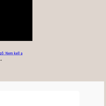
ző:
Nem kell a
→