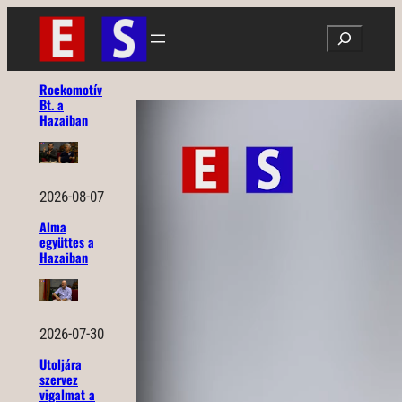
Ugrás
Search
a
tartalomhoz
Rockomotív
Bt. a
Hazaiban
2026-08-07
Alma
együttes a
Hazaiban
2026-07-30
Utoljára
szervez
vigalmat a