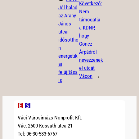
Következő:
Jól halad
Nem
az Arany
támogatja
János
a KDNP,
utcai
hogy
idősottho
Göncz
n
Árpádról
energetik
nevezzenek
ai
el utcát
felújítása
Vácon
→
is
Váci Városimázs Nonprofit Kft.
Vác, 2600 Kossuth utca 21
Tel: 06-30-583-6767