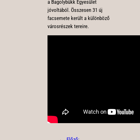
a Bagolybükk Egyesület
jóvoltából. Összesen 31 új
facsemete került a különböző
városrészek tereire.
←
Előző: