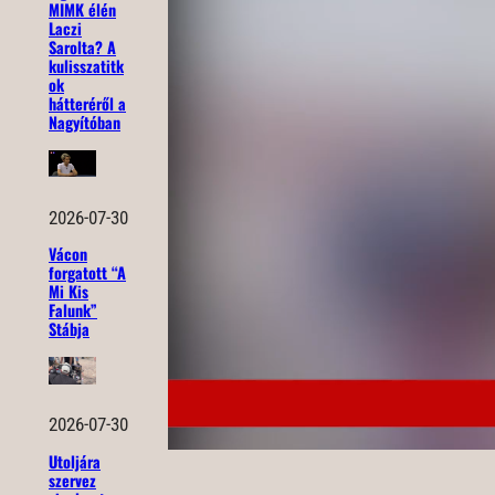
MIMK élén
Laczi
Sarolta? A
kulisszatitk
ok
hátteréről a
Nagyítóban
2026-07-30
Vácon
forgatott “A
Mi Kis
Falunk”
Stábja
2026-07-30
Utoljára
szervez