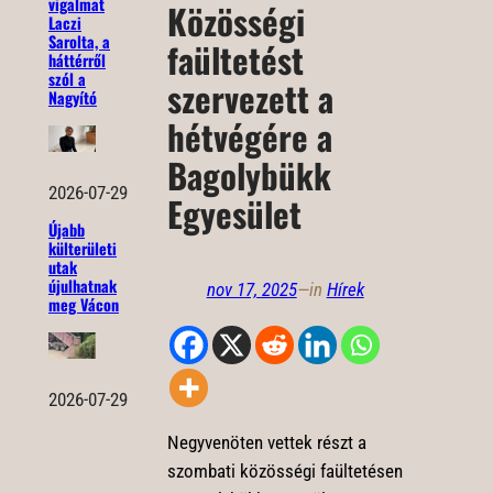
vigalmat
Közösségi
Laczi
Sarolta, a
faültetést
háttérről
szól a
szervezett a
Nagyító
hétvégére a
Bagolybükk
2026-07-29
Egyesület
Újabb
külterületi
utak
újulhatnak
nov 17, 2025
—
in
Hírek
meg Vácon
2026-07-29
Negyvenöten vettek részt a
szombati közösségi faültetésen