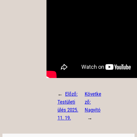
←
Előző:
Követke
Testületi
ző:
ülés 2025.
Nagyító
11. 19.
→