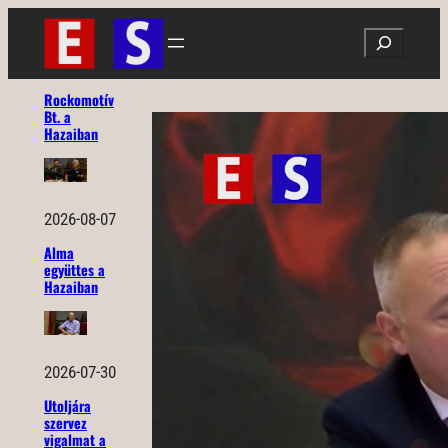
Ugrás
Search
a
tartalomhoz
Rockomotív
Bt. a
Hazaiban
2026-08-07
Alma
együttes a
Hazaiban
2026-07-30
Utoljára
szervez
vigalmat a