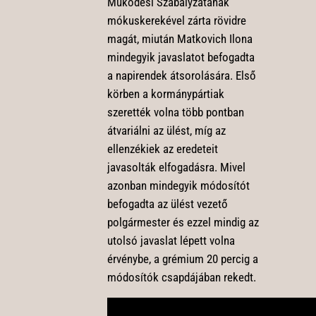
Működési Szabályzatának
mókuskerekével zárta rövidre
magát, miután Matkovich Ilona
mindegyik javaslatot befogadta
a napirendek átsorolására. Első
körben a kormánypártiak
szerették volna több pontban
átvariálni az ülést, míg az
ellenzékiek az eredeteit
javasolták elfogadásra. Mivel
azonban mindegyik módosítót
befogadta az ülést vezető
polgármester és ezzel mindig az
utolsó javaslat lépett volna
érvénybe, a grémium 20 percig a
módosítók csapdájában rekedt.