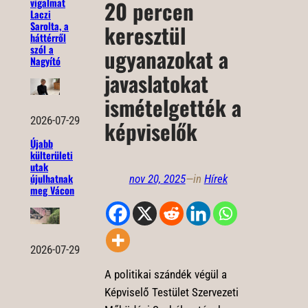
vigalmat
20 percen
Laczi
Sarolta, a
keresztül
háttérről
szól a
ugyanazokat a
Nagyító
javaslatokat
ismételgették a
2026-07-29
képviselők
Újabb
külterületi
utak
újulhatnak
nov 20, 2025
—
in
Hírek
meg Vácon
2026-07-29
A politikai szándék végül a
Képviselő Testület Szervezeti