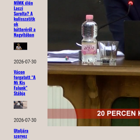
MIMK élén
Laczi
Sarolta? A
kulisszatitk
ok
hátteréről a
Nagyítóban
2026-07-30
Vácon
forgatott “A
Mi Kis
Falunk”
Stábja
2026-07-30
Utoljára
szervez