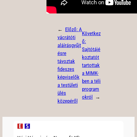
←
Előző:
A
Következ
vácrátóti
ő:
aláírásgyűjt
Sajtótájé
ésre
koztatót
távoztak
tartottak
fideszes
a MIMK-
képviselők
ben a téli
a testületi
program
ülés
okról
→
közepéről