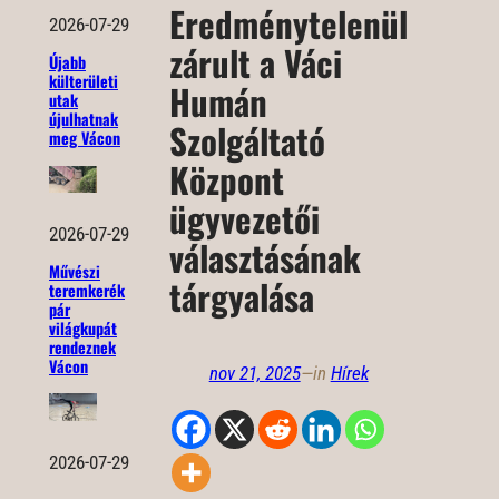
Eredménytelenül
2026-07-29
zárult a Váci
Újabb
külterületi
Humán
utak
újulhatnak
Szolgáltató
meg Vácon
Központ
ügyvezetői
2026-07-29
választásának
Művészi
tárgyalása
teremkerék
pár
világkupát
rendeznek
Vácon
nov 21, 2025
—
in
Hírek
2026-07-29