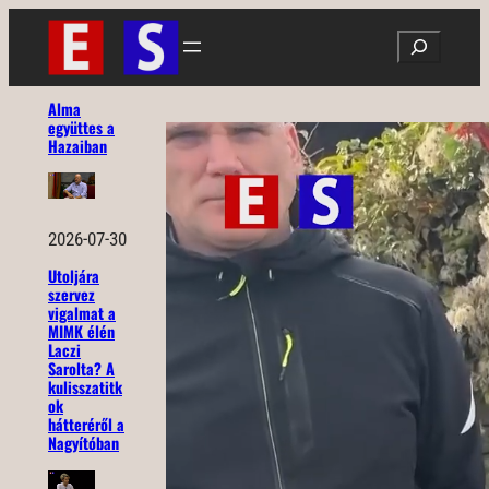
Ugrás
Search
a
tartalomhoz
Alma
együttes a
Hazaiban
2026-07-30
Utoljára
szervez
vigalmat a
MIMK élén
Laczi
Sarolta? A
kulisszatitk
ok
hátteréről a
Nagyítóban