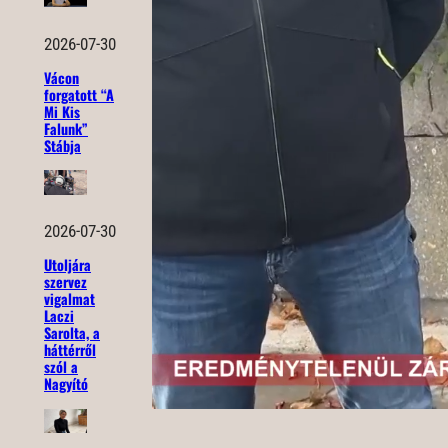
2026-07-30
Vácon
forgatott “A
Mi Kis
Falunk”
Stábja
2026-07-30
Utoljára
szervez
vigalmat
Laczi
Sarolta, a
háttérről
szól a
Nagyító