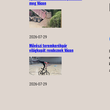
meg Vácon
2026-07-29
Művészi teremkerékpár
világkupát rendeznek Vácon
2026-07-29