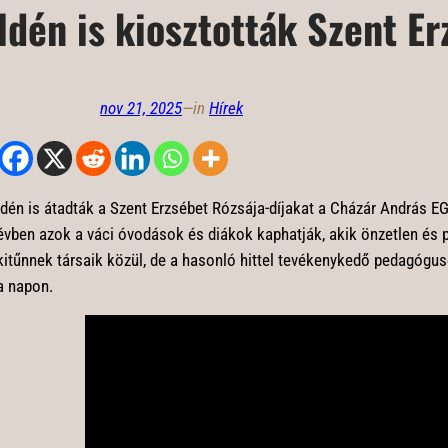
Idén is kiosztották Szent Er
nov 21, 2025
—
in
Hírek
Idén is átadták a Szent Erzsébet Rózsája-díjakat a Cházár András 
évben azok a váci óvodások és diákok kaphatják, akik önzetlen és
kitűnnek társaik közül, de a hasonló hittel tevékenykedő pedagóguso
a napon.