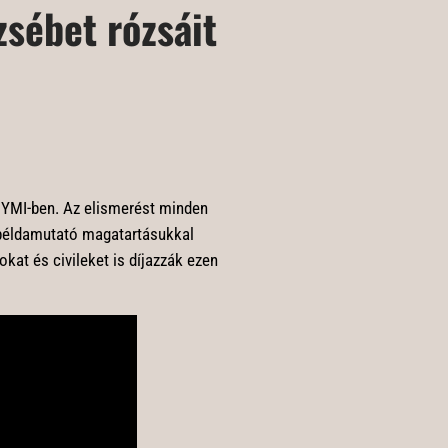
zsébet rózsáit
EGYMI-ben. Az elismerést minden
 példamutató magatartásukkal
kat és civileket is díjazzák ezen