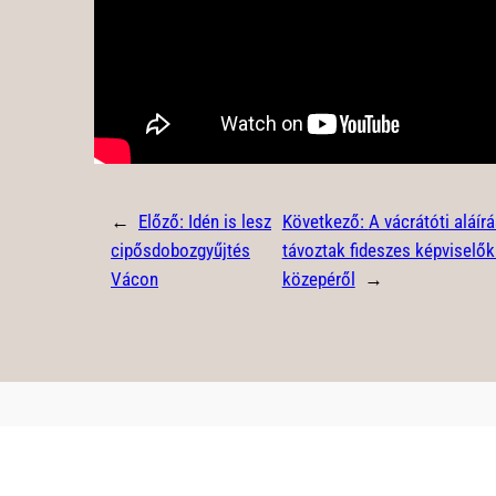
←
Előző:
Idén is lesz
Következő:
A vácrátóti aláír
cipősdobozgyűjtés
távoztak fideszes képviselők 
Vácon
közepéről
→