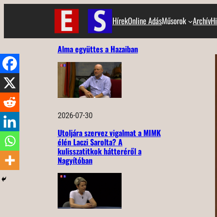
Ugrás
Hírek
Online Adás
Műsorok
Archív
Hi
a
tartalomhoz
Alma együttes a Hazaiban
2026-07-30
Utoljára szervez vigalmat a MIMK
élén Laczi Sarolta? A
kulisszatitkok hátteréről a
Nagyítóban