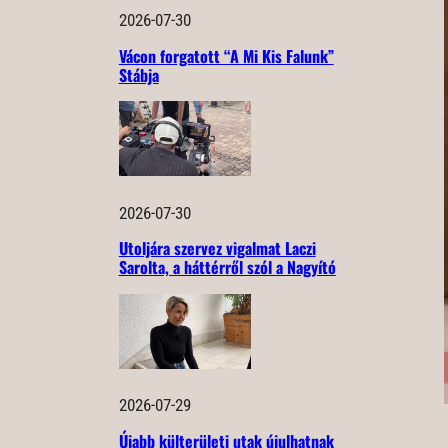
2026-07-30
Vácon forgatott “A Mi Kis Falunk”
Stábja
2026-07-30
Utoljára szervez vigalmat Laczi
Sarolta, a háttérről szól a Nagyító
2026-07-29
Újabb külterületi utak újulhatnak