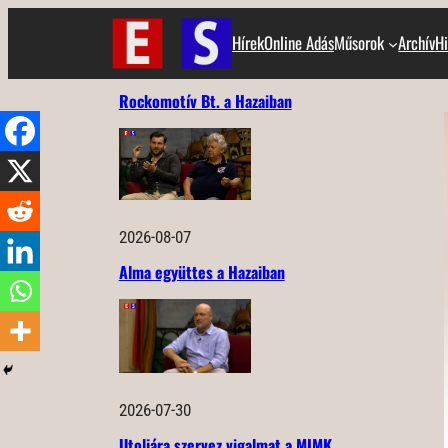
Ugrás
Hírek
Online Adás
Műsorok
Archív
Hi
a
tartalomhoz
Rockomotív Bt. a Hazaiban
2026-08-07
Alma együttes a Hazaiban
2026-07-30
Utoljára szervez vigalmat a MIMK