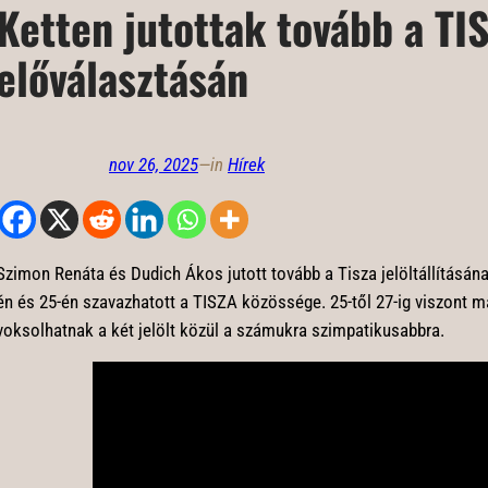
Ketten jutottak tovább a TI
előválasztásán
nov 26, 2025
—
in
Hírek
Szimon Renáta és Dudich Ákos jutott tovább a Tisza jelöltállításána
én és 25-én szavazhatott a TISZA közössége. 25-től 27-ig viszont m
voksolhatnak a két jelölt közül a számukra szimpatikusabbra.