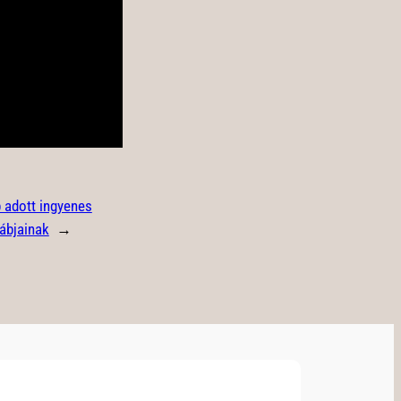
 adott ingyenes
tábjainak
→