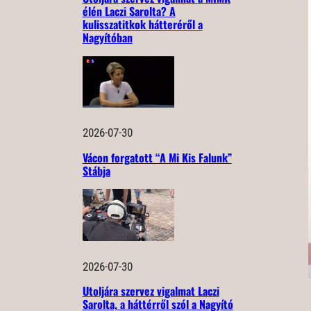
élén Laczi Sarolta? A
kulisszatitkok hátteréről a
Nagyítóban
2026-07-30
Vácon forgatott “A Mi Kis Falunk”
Stábja
2026-07-30
Utoljára szervez vigalmat Laczi
Sarolta, a háttérről szól a Nagyító