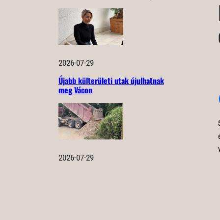
2026-07-29
Újabb külterületi utak újulhatnak
meg Vácon
2026-07-29