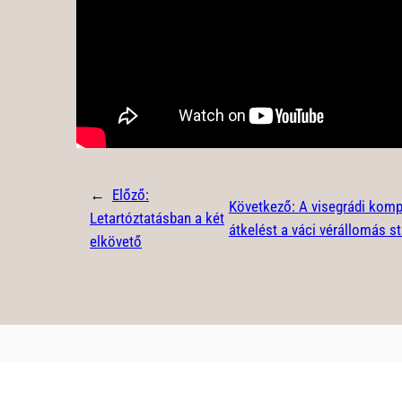
←
Előző:
Következő:
A visegrádi komp
Letartóztatásban a két
átkelést a váci vérállomás s
elkövető